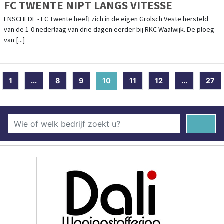
FC TWENTE NIPT LANGS VITESSE
ENSCHEDE - FC Twente heeft zich in de eigen Grolsch Veste hersteld
van de 1-0 nederlaag van drie dagen eerder bij RKC Waalwijk. De ploeg
van [...]
1
...
8
9
10
(current)
11
12
...
27