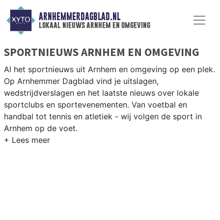
ARNHEMMERDAGBLAD.NL
lokaal nieuws arnhem en omgeving
SPORTNIEUWS ARNHEM EN OMGEVING
Al het sportnieuws uit Arnhem en omgeving op een plek.
Op Arnhemmer Dagblad vind je uitslagen,
wedstrijdverslagen en het laatste nieuws over lokale
sportclubs en sportevenementen. Van voetbal en
handbal tot tennis en atletiek - wij volgen de sport in
Arnhem op de voet.
LOKALE SPORT ARNHEM
Van Vitesse en RKSV Arnhem tot roeien op de Rijn en
atletiek bij AV Arnhem — de sportverenigingen in
Arnhem zijn talrijk en gevarieerd. Blijf op de hoogte van
alle sportieve uitslagen en prestaties in Arnhem.