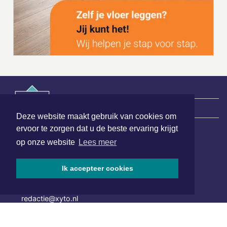
|
Nieuws | Sport | Evenementen
Deze website maakt gebruik van cookies om
ervoor te zorgen dat u de beste ervaring krijgt
op onze website
Lees meer
Hoofdvestiging:
van Benthuizenlaan 1
1701 BZ Heerhugowaard
Ik accepteer cookies
072 8200 600
redactie@xyto.nl
www.xyto.nl