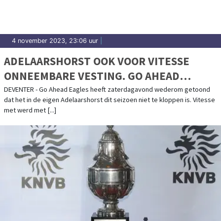
4 november 2023, 23:06 uur
|
ADELAARSHORST OOK VOOR VITESSE
ONNEEMBARE VESTING. GO AHEAD
EAGLES WINT RUIM
DEVENTER - Go Ahead Eagles heeft zaterdagavond wederom getoond
dat het in de eigen Adelaarshorst dit seizoen niet te kloppen is. Vitesse
met werd met [...]