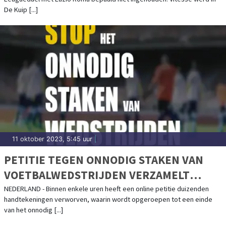
De Kuip [...]
11 oktober 2023, 5:45 uur
|
PETITIE TEGEN ONNODIG STAKEN VAN
VOETBALWEDSTRIJDEN VERZAMELT
DUIZENDEN HANDTEKENINGEN IN
NEDERLAND - Binnen enkele uren heeft een online petitie duizenden
handtekeningen verworven, waarin wordt opgeroepen tot een einde
ENKELE UREN
van het onnodig [...]