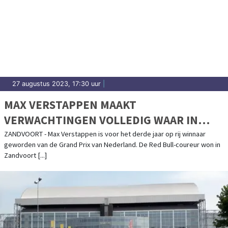
27 augustus 2023, 17:30 uur
|
MAX VERSTAPPEN MAAKT
VERWACHTINGEN VOLLEDIG WAAR IN
ZANDVOORT
ZANDVOORT - Max Verstappen is voor het derde jaar op rij winnaar
geworden van de Grand Prix van Nederland. De Red Bull-coureur won in
Zandvoort [...]