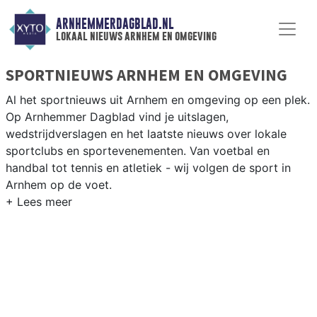
ARNHEMMERDAGBLAD.NL
lokaal nieuws arnhem en omgeving
SPORTNIEUWS ARNHEM EN OMGEVING
Al het sportnieuws uit Arnhem en omgeving op een plek.
Op Arnhemmer Dagblad vind je uitslagen,
wedstrijdverslagen en het laatste nieuws over lokale
sportclubs en sportevenementen. Van voetbal en
handbal tot tennis en atletiek - wij volgen de sport in
Arnhem op de voet.
LOKALE SPORT ARNHEM
Van Vitesse en RKSV Arnhem tot roeien op de Rijn en
atletiek bij AV Arnhem — de sportverenigingen in
Arnhem zijn talrijk en gevarieerd. Blijf op de hoogte van
alle sportieve uitslagen en prestaties in Arnhem.