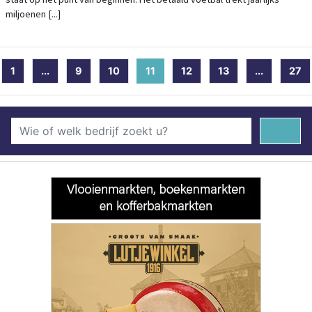
miljoenen [...]
1
...
9
10
11
(current)
12
13
...
27