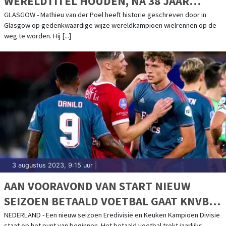
WERELDTITEL HOUDEN, NA 38 JAAR
EINDELIJK OPVOLGER VOOR ZOETEMELK
GLASGOW - Mathieu van der Poel heeft historie geschreven door in
Glasgow op gedenkwaardige wijze wereldkampioen wielrennen op de
weg te worden. Hij [...]
3 augustus 2023, 9:15 uur
|
AAN VOORAVOND VAN START NIEUW
SEIZOEN BETAALD VOETBAL GAAT KNVB
VOOR GASTVRIJ EN VEILIG VOETBAL
NEDERLAND - Een nieuw seizoen Eredivisie en Keuken Kampioen Divisie
staat op het punt van beginnen. Het betaald voetbal trekt jaarlijks