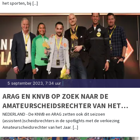
HYPERTHERMIE
het sporten, bij [...]
5 september 2023, 7:34 uur
|
ARAG EN KNVB OP ZOEK NAAR DE
AMATEURSCHEIDSRECHTER VAN HET
JAAR
NEDERLAND - De KNVB en ARAG zetten ook dit seizoen
(assistent-)scheidsrechters in de spotlights met de verkiezing
Amateurscheidsrechter van het Jaar. [...]