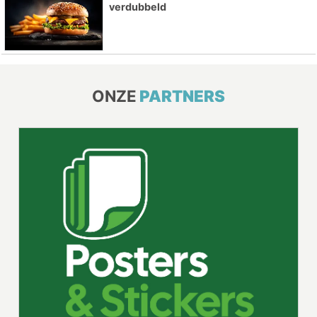
verdubbeld
ONZE
PARTNERS