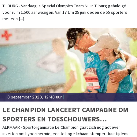
TILBURG - Vandaag is Special Olympics Team NL in Tilburg gehuldigd
voor ruim 1.500 aanwezigen. Van 17 t/m 25 juni deden de 55 sporters
met een [...]
8 september 2023, 12:48 uur
|
LE CHAMPION LANCEERT CAMPAGNE OM
SPORTERS EN TOESCHOUWERS
BEKENDER TE MAKEN MET
ALKMAAR - Sportorganisatie Le Champion gaat zich nog actiever
inzetten om hyperthermie, een te hoge lichaamstemperatuur tijdens