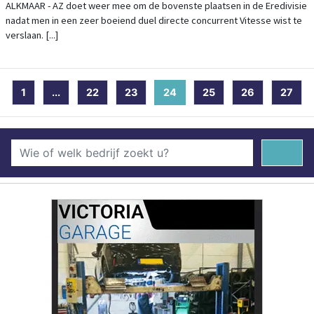
ALKMAAR - AZ doet weer mee om de bovenste plaatsen in de Eredivisie
nadat men in een zeer boeiend duel directe concurrent Vitesse wist te
verslaan. [...]
1
...
22
23
24
(current)
25
26
27