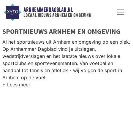
ARNHEMMERDAGBLAD.NL
lokaal nieuws arnhem en omgeving
SPORTNIEUWS ARNHEM EN OMGEVING
Al het sportnieuws uit Arnhem en omgeving op een plek.
Op Arnhemmer Dagblad vind je uitslagen,
wedstrijdverslagen en het laatste nieuws over lokale
sportclubs en sportevenementen. Van voetbal en
handbal tot tennis en atletiek - wij volgen de sport in
Arnhem op de voet.
LOKALE SPORT ARNHEM
Van Vitesse en RKSV Arnhem tot roeien op de Rijn en
atletiek bij AV Arnhem — de sportverenigingen in
Arnhem zijn talrijk en gevarieerd. Blijf op de hoogte van
alle sportieve uitslagen en prestaties in Arnhem.