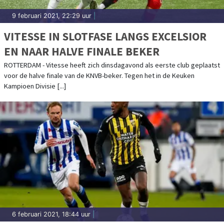
9 februari 2021, 22:29 uur
|
VITESSE IN SLOTFASE LANGS EXCELSIOR
EN NAAR HALVE FINALE BEKER
ROTTERDAM - Vitesse heeft zich dinsdagavond als eerste club geplaatst
voor de halve finale van de KNVB-beker. Tegen het in de Keuken
Kampioen Divisie [...]
6 februari 2021, 18:44 uur
|