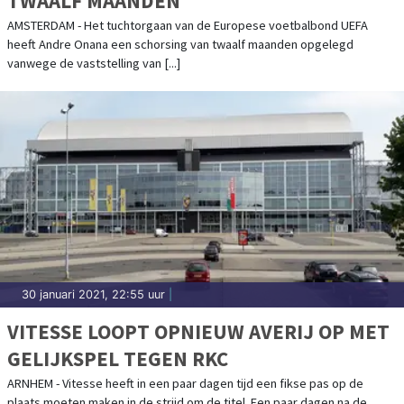
TWAALF MAANDEN
AMSTERDAM - Het tuchtorgaan van de Europese voetbalbond UEFA
heeft Andre Onana een schorsing van twaalf maanden opgelegd
vanwege de vaststelling van [...]
30 januari 2021, 22:55 uur
|
VITESSE LOOPT OPNIEUW AVERIJ OP MET
GELIJKSPEL TEGEN RKC
ARNHEM - Vitesse heeft in een paar dagen tijd een fikse pas op de
plaats moeten maken in de strijd om de titel. Een paar dagen na de