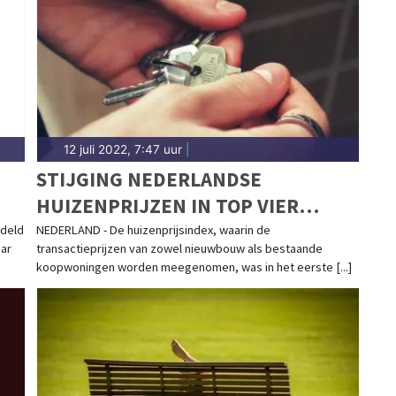
 de Gelderse regio.
12 juli 2022, 7:47 uur
|
STIJGING NEDERLANDSE
HUIZENPRIJZEN IN TOP VIER
EUROPESE UNIE
ddeld
NEDERLAND - De huizenprijsindex, waarin de
aar
transactieprijzen van zowel nieuwbouw als bestaande
koopwoningen worden meegenomen, was in het eerste [...]