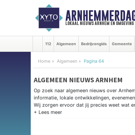
ARNHEMMERDAG
lokaal nieuws arnhem en omgeving
112
Algemeen
Bedrijvengids
Gemeente
Home
Algemeen
Pagina 64
ALGEMEEN NIEUWS ARNHEM
Op zoek naar algemeen nieuws over Arnhem
informatie, lokale ontwikkelingen, eveneme
Wij zorgen ervoor dat jij precies weet wat er
PRAKTISCHE INFORMATIE ARNH
Van werkzaamheden op de A12 en de IJssel