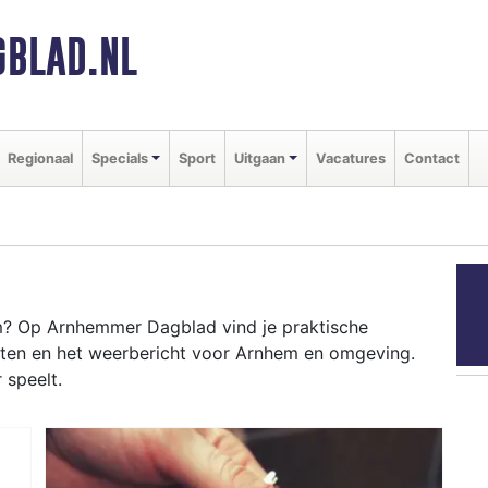
BLAD.NL
Regionaal
Specials
Sport
Uitgaan
Vacatures
Contact
? Op Arnhemmer Dagblad vind je praktische
nten en het weerbericht voor Arnhem en omgeving.
 speelt.
EM
brug tot evenementen als ArnhemMode en het