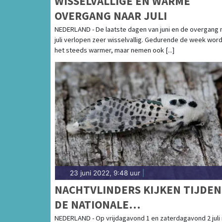
WISSELVALLIGE EN WARME
OVERGANG NAAR JULI
NEDERLAND - De laatste dagen van juni en de overgang 
juli verlopen zeer wisselvallig. Gedurende de week word
het steeds warmer, maar nemen ook [...]
23 juni 2022, 9:48 uur
|
NACHTVLINDERS KIJKEN TIJDEN
DE NATIONALE
NACHTVLINDERNACHT
NEDERLAND - Op vrijdagavond 1 en zaterdagavond 2 juli 