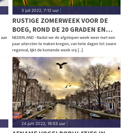
3 juli 2022, 7:12 uur
|
RUSTIGE ZOMERWEEK VOOR DE
BOEG, ROND DE 20 GRADEN EN
LOKAAL EEN BUITJE MOGELIJK
 aan
NEDERLAND - Nadat we de afgelopen week weer met een
paar uitersten te maken kregen, van hete dagen tot zware
regenval, lijkt de komende week vrij [...]
24 juni 2022, 16:53 uur
|