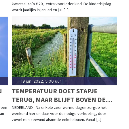
kwartaal zo’n € 20,- extra voor ieder kind. De kinderbijslag
wordt jaarlijks in januari en juli [...]
19 juni 2022, 5:00 uur
|
N
TEMPERATUUR DOET STAPJE
TERUG, MAAR BLIJFT BOVEN DE
TWINTIG GRADEN BIJ OFFICIËLE
 een
NEDERLAND - Na enkele zeer warme dagen zorgde het
van
weekend hier en daar voor de nodige verkoeling, door
START ZOMER
zowel een zeewind alsmede enkele buien. Vanaf [...]