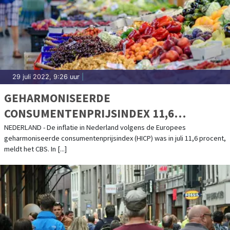
29 juli 2022, 9:26 uur
|
GEHARMONISEERDE
CONSUMENTENPRIJSINDEX 11,6
PROCENT HOGER IN JULI
NEDERLAND - De inflatie in Nederland volgens de Europees
geharmoniseerde consumentenprijsindex (HICP) was in juli 11,6 procent,
meldt het CBS. In [...]