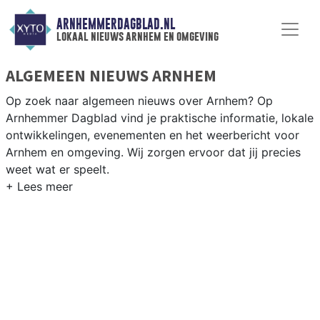
ARNHEMMERDAGBLAD.NL
lokaal nieuws arnhem en omgeving
ALGEMEEN NIEUWS ARNHEM
Op zoek naar algemeen nieuws over Arnhem? Op
Arnhemmer Dagblad vind je praktische informatie, lokale
ontwikkelingen, evenementen en het weerbericht voor
Arnhem en omgeving. Wij zorgen ervoor dat jij precies
weet wat er speelt.
PRAKTISCHE INFORMATIE ARNHEM
Van werkzaamheden op de A12 en de IJsselbrug tot
evenementen als ArnhemMode en het
Openluchtmuseum, en het weersbericht voor de
Gelderse regio.