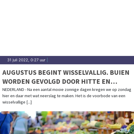
31 juli 2022, 0:27 uur
|
AUGUSTUS BEGINT WISSELVALLIG. BUIEN
WORDEN GEVOLGD DOOR HITTE EN
VERKOELING
NEDERLAND - Na een aantal mooie zonnige dagen kregen we op zondag
hier en daar met wat neerslag te maken. Het is de voorbode van een
wisselvallige [...]