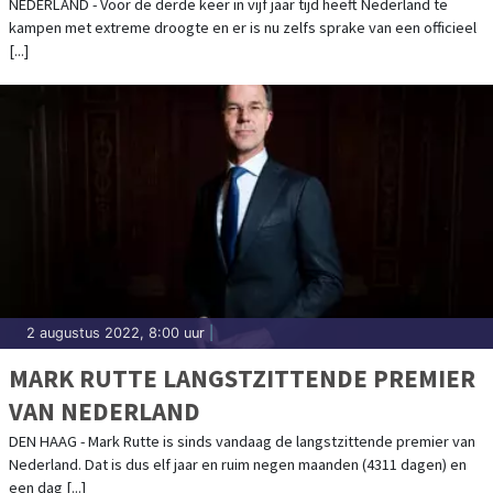
NEDERLAND - Voor de derde keer in vijf jaar tijd heeft Nederland te
kampen met extreme droogte en er is nu zelfs sprake van een officieel
[...]
2 augustus 2022, 8:00 uur
|
MARK RUTTE LANGSTZITTENDE PREMIER
VAN NEDERLAND
DEN HAAG - Mark Rutte is sinds vandaag de langstzittende premier van
Nederland. Dat is dus elf jaar en ruim negen maanden (4311 dagen) en
een dag [...]