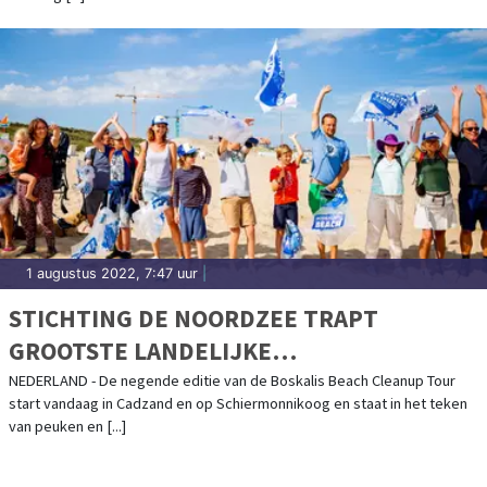
1 augustus 2022, 7:47 uur
|
STICHTING DE NOORDZEE TRAPT
GROOTSTE LANDELIJKE
STRANDOPRUIMACTIE AF: RUIM 2000
NEDERLAND - De negende editie van de Boskalis Beach Cleanup Tour
start vandaag in Cadzand en op Schiermonnikoog en staat in het teken
VRIJWILLIGERS ONTDOEN
van peuken en [...]
NOORDZEEKUST VAN AFVAL