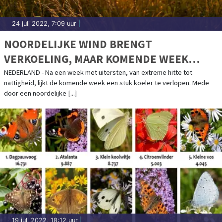
24 juli 2022, 7:09 uur
|
NOORDELIJKE WIND BRENGT
VERKOELING, MAAR KOMENDE WEEK
BLIJFT GROTENDEELS DROOG EN ZONNIG
NEDERLAND - Na een week met uitersten, van extreme hitte tot
nattigheid, lijkt de komende week een stuk koeler te verlopen. Mede
door een noordelijke [...]
19 juli 2022, 18:12 uur
|