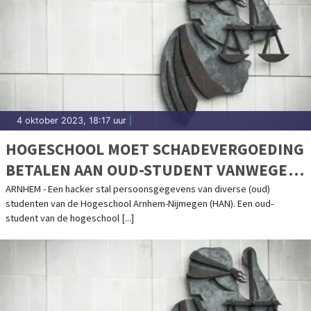
4 oktober 2023, 18:17 uur
|
HOGESCHOOL MOET SCHADEVERGOEDING
BETALEN AAN OUD-STUDENT VANWEGE
DATALEK
ARNHEM - Een hacker stal persoonsgegevens van diverse (oud)
studenten van de Hogeschool Arnhem-Nijmegen (HAN). Een oud-
student van de hogeschool [...]