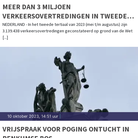
MEER DAN 3 MILJOEN
VERKEERSOVERTREDINGEN IN TWEEDE
TERTIAAL 2023
NEDERLAND - In het tweede tertiaal van 2023 (mei t/m augustus) zijn
3.139.438 verkeersovertredingen geconstateerd op grond van de Wet
[...]
10 oktober 2023, 14:51 uur
|
VRIJSPRAAK VOOR POGING ONTUCHT IN