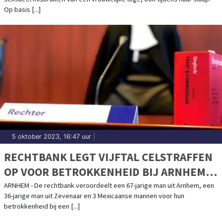
Op basis [...]
5 oktober 2023, 16:47 uur
|
RECHTBANK LEGT VIJFTAL CELSTRAFFEN
OP VOOR BETROKKENHEID BIJ ARNHEMS
DRUGSLAB
ARNHEM - De rechtbank veroordeelt een 67-jarige man uit Arnhem, een
36-jarige man uit Zevenaar en 3 Mexicaanse mannen voor hun
betrokkenheid bij een [...]