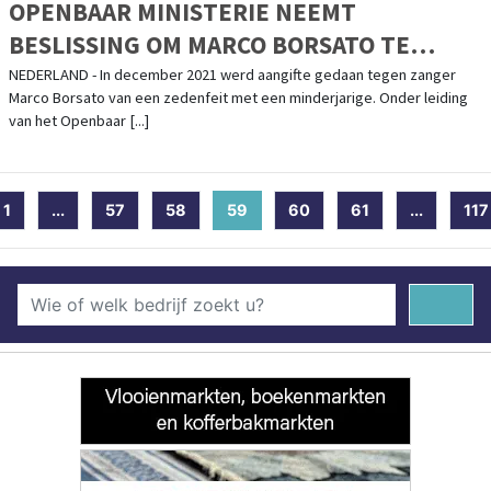
OPENBAAR MINISTERIE NEEMT
BESLISSING OM MARCO BORSATO TE
DAGVAARDEN IN ZEDENZAAK
NEDERLAND - In december 2021 werd aangifte gedaan tegen zanger
Marco Borsato van een zedenfeit met een minderjarige. Onder leiding
van het Openbaar [...]
1
...
57
58
59
(current)
60
61
...
117