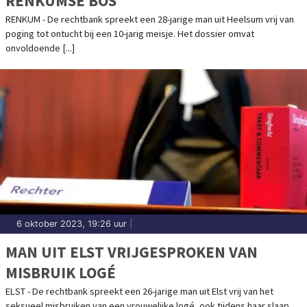
RENKUMSE BOS
RENKUM - De rechtbank spreekt een 28-jarige man uit Heelsum vrij van
poging tot ontucht bij een 10-jarig meisje. Het dossier omvat
onvoldoende [...]
6 oktober 2023, 19:26 uur
|
MAN UIT ELST VRIJGESPROKEN VAN
MISBRUIK LOGÉ
ELST - De rechtbank spreekt een 26-jarige man uit Elst vrij van het
seksueel misbruiken van een vrouwelijke logé, ook tijdens haar slaap.