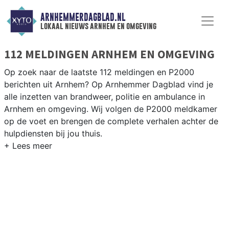
ARNHEMMERDAGBLAD.NL
lokaal nieuws arnhem en omgeving
112 MELDINGEN ARNHEM EN OMGEVING
Op zoek naar de laatste 112 meldingen en P2000
berichten uit Arnhem? Op Arnhemmer Dagblad vind je
alle inzetten van brandweer, politie en ambulance in
Arnhem en omgeving. Wij volgen de P2000 meldkamer
op de voet en brengen de complete verhalen achter de
hulpdiensten bij jou thuis.
P2000 MELDINGEN ARNHEM
Van incidenten op de A12 en de Velperweg tot
meldingen in wijken als Malburgen, Presikhaaf en de
Arnhemse binnenstad — wij brengen het complete 112-
nieuws.