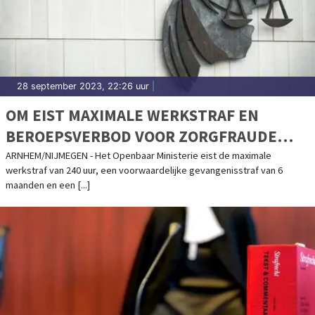
28 september 2023, 22:26 uur
|
OM EIST MAXIMALE WERKSTRAF EN
BEROEPSVERBOD VOOR ZORGFRAUDE
TEGEN VOORMALIG BESTUURDER
ARNHEM/NIJMEGEN - Het Openbaar Ministerie eist de maximale
werkstraf van 240 uur, een voorwaardelijke gevangenisstraf van 6
RIGTERGROEP
maanden en een [...]