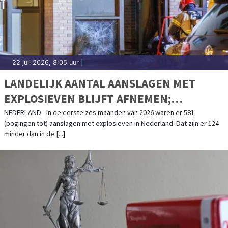
22 juli 2026, 8:05 uur
|
LANDELIJK AANTAL AANSLAGEN MET
EXPLOSIEVEN BLIJFT AFNEMEN;
AANSLAGENPROBLEMATIEK BLIJFT
NEDERLAND - In de eerste zes maanden van 2026 waren er 581
(pogingen tot) aanslagen met explosieven in Nederland. Dat zijn er 124
ERNSTIG
minder dan in de [...]