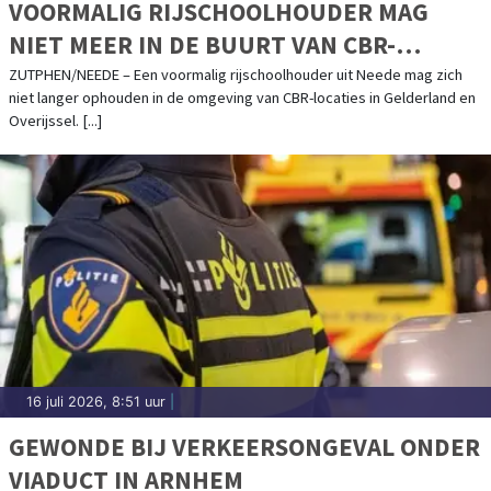
VOORMALIG RIJSCHOOLHOUDER MAG
NIET MEER IN DE BUURT VAN CBR-
LOCATIES KOMEN
ZUTPHEN/NEEDE – Een voormalig rijschoolhouder uit Neede mag zich
niet langer ophouden in de omgeving van CBR-locaties in Gelderland en
Overijssel. [...]
16 juli 2026, 8:51 uur
|
GEWONDE BIJ VERKEERSONGEVAL ONDER
VIADUCT IN ARNHEM