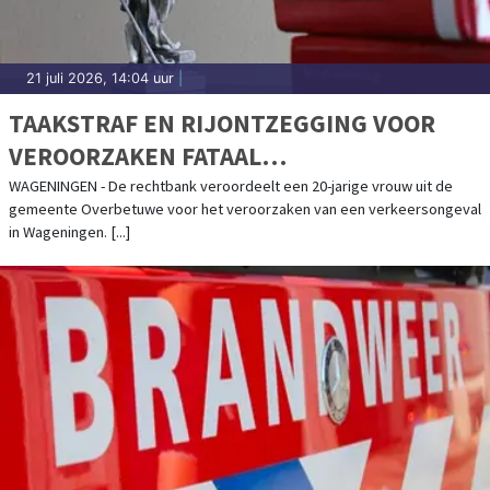
21 juli 2026, 14:04 uur
|
TAAKSTRAF EN RIJONTZEGGING VOOR
VEROORZAKEN FATAAL
VERKEERSONGEVAL
WAGENINGEN - De rechtbank veroordeelt een 20-jarige vrouw uit de
gemeente Overbetuwe voor het veroorzaken van een verkeersongeval
in Wageningen. [...]