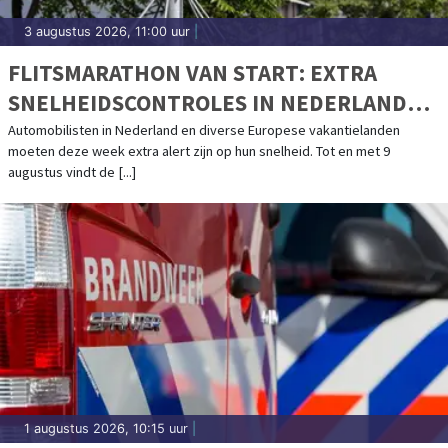
3 augustus 2026, 11:00 uur
|
FLITSMARATHON VAN START: EXTRA
SNELHEIDSCONTROLES IN NEDERLAND
EN POPULAIRE VAKANTIELANDEN
Automobilisten in Nederland en diverse Europese vakantielanden
moeten deze week extra alert zijn op hun snelheid. Tot en met 9
augustus vindt de [...]
1 augustus 2026, 10:15 uur
|