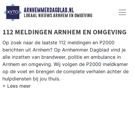
ARNHEMMERDAGBLAD.NL
lokaal nieuws arnhem en omgeving
112 MELDINGEN ARNHEM EN OMGEVING
Op zoek naar de laatste 112 meldingen en P2000
berichten uit Arnhem? Op Arnhemmer Dagblad vind je
alle inzetten van brandweer, politie en ambulance in
Arnhem en omgeving. Wij volgen de P2000 meldkamer
op de voet en brengen de complete verhalen achter de
hulpdiensten bij jou thuis.
P2000 MELDINGEN ARNHEM
Van incidenten op de A12 en de Velperweg tot
meldingen in wijken als Malburgen, Presikhaaf en de
Arnhemse binnenstad — wij brengen het complete 112-
nieuws.