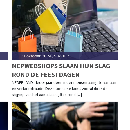
ot meldingen in wijken als Malburgen, Presikhaaf en
complete 112-nieuws.
31 oktober 2024, 9:14 uur
|
NEPWEBSHOPS SLAAN HUN SLAG
ROND DE FEESTDAGEN
NEDERLAND - Ieder jaar doen meer mensen aangifte van aan-
en verkoopfraude. Deze toename komt vooral door de
stijging van het aantal aangiftes rond [...]