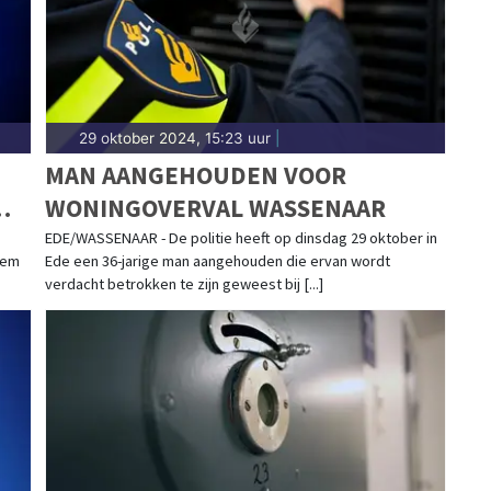
29 oktober 2024, 15:23 uur
|
MAN AANGEHOUDEN VOOR
WONINGOVERVAL WASSENAAR
M
EDE/WASSENAAR - De politie heeft op dinsdag 29 oktober in
hem
Ede een 36-jarige man aangehouden die ervan wordt
verdacht betrokken te zijn geweest bij [...]