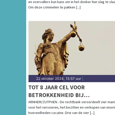
en overvallers kun kans om in het donker hun slag te sla
Om deze criminelen te pakken [...]
22 oktober 2024, 13:57 uur
|
TOT 8 JAAR CEL VOOR
BETROKKENHEID BIJ
INTERNATIONALE DRUGSHANDE
ARNHEM/ZUTPHEN - De rechtbank veroordeelt vier man
voor het vervoeren, het bezitten en verkopen van eno
hoeveelheden cocaïne. Drie van de vier [...]