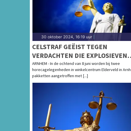
30 oktober 2024, 16:19 uur
|
CELSTRAF GEËIST TEGEN
VERDACHTEN DIE EXPLOSIEVEN
PLAATSTEN BIJ WINKELCENTRU
ARNHEM - In de ochtend van 8 juni worden bij twee
horecagelegenheden in winkelcentrum Elderveld in Arn
IN ARNHEM
pakketten aangetroffen met [...]