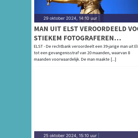
29 oktober 2024, 14:10 uur
|
MAN UIT ELST VEROORDEELD VO
STIEKEM FOTOGRAFEREN
MINDERJARIGE MEISJES
ELST - De rechtbank veroordeelt een 39-jarige man uit El
tot een gevangenisstraf van 20 maanden, waarvan 8
maanden voorwaardelijk. De man maakte [...]
25 oktober 2024, 15:10 uur
|