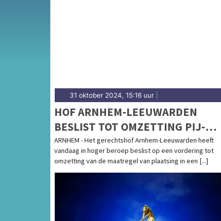
Van incidenten op de A12 en de Velperweg t
de Arnhemse binnenstad — wij brengen het 
31 oktober 2024, 15:16 uur
|
HOF ARNHEM-LEEUWARDEN
BESLIST TOT OMZETTING PIJ-
MAATREGEL IN TBS MET
ARNHEM - Het gerechtshof Arnhem-Leeuwarden heeft
vandaag in hoger beroep beslist op een vordering tot
DWANGVERPLEGING
omzetting van de maatregel van plaatsing in een [...]