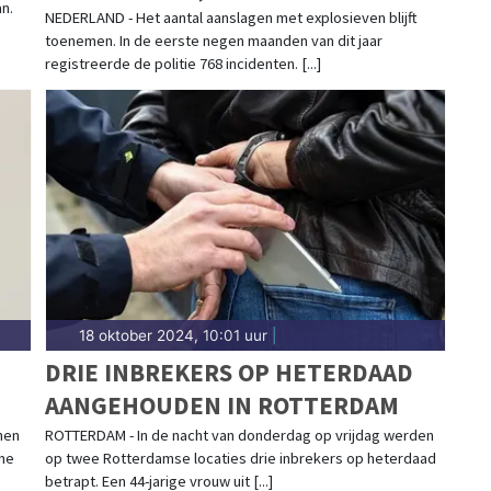
an.
MEEST GEBRUIKT
NEDERLAND - Het aantal aanslagen met explosieven blijft
toenemen. In de eerste negen maanden van dit jaar
registreerde de politie 768 incidenten. [...]
18 oktober 2024, 10:01 uur
|
DRIE INBREKERS OP HETERDAAD
AANGEHOUDEN IN ROTTERDAM
L
nen
ROTTERDAM - In de nacht van donderdag op vrijdag werden
rme
op twee Rotterdamse locaties drie inbrekers op heterdaad
betrapt. Een 44-jarige vrouw uit [...]