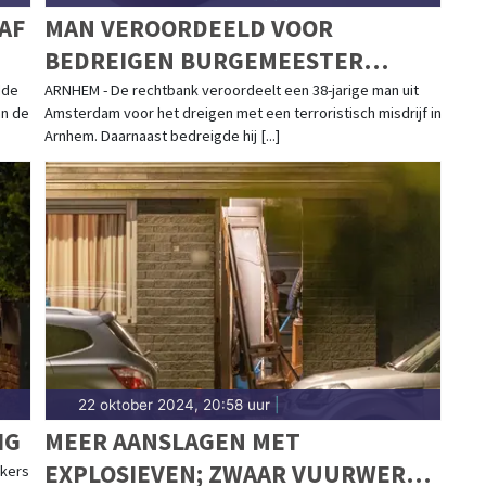
AF
MAN VEROORDEELD VOOR
BEDREIGEN BURGEMEESTER
ARNHEM
dde
ARNHEM - De rechtbank veroordeelt een 38-jarige man uit
an de
Amsterdam voor het dreigen met een terroristisch misdrijf in
Arnhem. Daarnaast bedreigde hij [...]
22 oktober 2024, 20:58 uur
|
IG
MEER AANSLAGEN MET
EXPLOSIEVEN; ZWAAR VUURWERK
ekers