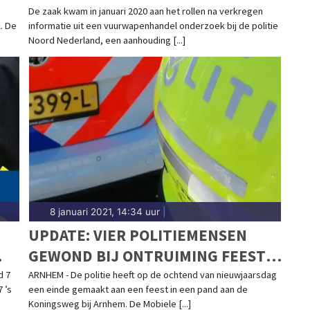
”
WAS EEN FLUITJE VAN EEN CENT”
De zaak kwam in januari 2020 aan het rollen na verkregen
. De
informatie uit een vuurwapenhandel onderzoek bij de politie
Noord Nederland, een aanhouding [...]
8 januari 2021, 14:34 uur
|
UPDATE: VIER POLITIEMENSEN
GEWOND BIJ ONTRUIMING FEEST;
VIER AANHOUDINGEN
d 7
ARNHEM - De politie heeft op de ochtend van nieuwjaarsdag
 ’s
een einde gemaakt aan een feest in een pand aan de
Koningsweg bij Arnhem. De Mobiele [...]