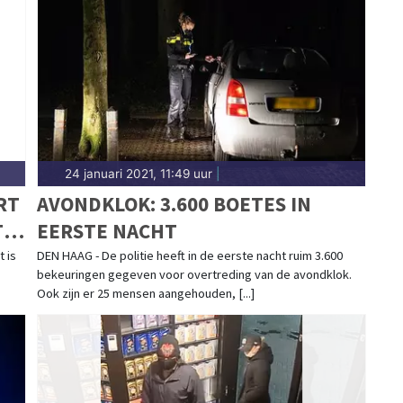
ot meldingen in wijken als Malburgen, Presikhaaf en
complete 112-nieuws.
24 januari 2021, 11:49 uur
|
RT
AVONDKLOK: 3.600 BOETES IN
TE
EERSTE NACHT
 is
DEN HAAG - De politie heeft in de eerste nacht ruim 3.600
bekeuringen gegeven voor overtreding van de avondklok.
Ook zijn er 25 mensen aangehouden, [...]