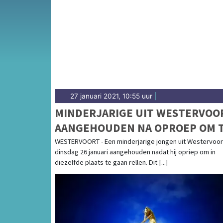
Van incidenten op de A12 en de Velperweg t
de Arnhemse binnenstad — wij brengen het 
27 januari 2021, 10:55 uur
|
MINDERJARIGE UIT WESTERVOO
AANGEHOUDEN NA OPROEP OM 
RELLEN
WESTERVOORT - Een minderjarige jongen uit Westervoort
dinsdag 26 januari aangehouden nadat hij opriep om in
diezelfde plaats te gaan rellen. Dit [...]