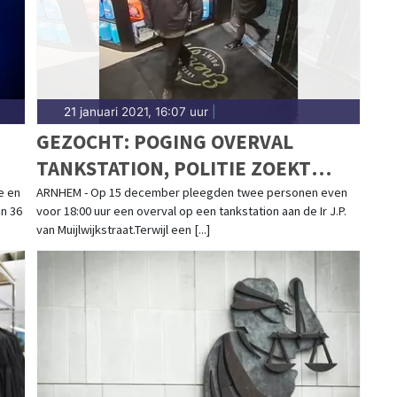
21 januari 2021, 16:07 uur
|
GEZOCHT: POGING OVERVAL
TANKSTATION, POLITIE ZOEKT
HERKENNING
e en
ARNHEM - Op 15 december pleegden twee personen even
an 36
voor 18:00 uur een overval op een tankstation aan de Ir J.P.
van Muijlwijkstraat.Terwijl een [...]