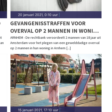
20 januari 2021, 0:10 uur
|
D
GEVANGENISSTRAFFEN VOOR
OVERVAL OP 2 MANNEN IN WONING
ARNHEM
it
ARNHEM - De rechtbank veroordeelt 2 mannen van 18 jaar uit
man
Amsterdam voor het plegen van een gewelddadige overval
op 2 mannen in hun woning in Arnhem [...]
15 januari 2021, 17:10 uur
|