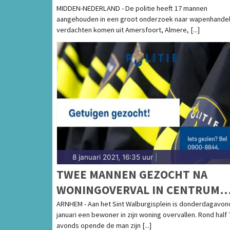
WAS EEN FLUITJE VAN EEN CENT
MIDDEN-NEDERLAND - De politie heeft 17 mannen
aangehouden in een groot onderzoek naar wapenhandel
verdachten komen uit Amersfoort, Almere, [...]
8 januari 2021, 16:35 uur
|
TWEE MANNEN GEZOCHT NA
WONINGOVERVAL IN CENTRUM
ARNHEM
ARNHEM - Aan het Sint Walburgisplein is donderdagavon
januari een bewoner in zijn woning overvallen. Rond half 7
avonds opende de man zijn [...]