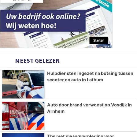
MEEST GELEZEN
Hulpdiensten ingezet na botsing tussen
scooter en auto in Lathum
Auto door brand verwoest op Vosdijk in
Arnhem
Tbs met dwangverpleging voor