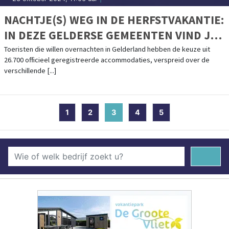
NACHTJE(S) WEG IN DE HERFSTVAKANTIE:
IN DEZE GELDERSE GEMEENTEN VIND JE
DE MEESTE (EN OUDSTE)
Toeristen die willen overnachten in Gelderland hebben de keuze uit
26.700 officieel geregistreerde accommodaties, verspreid over de
ACCOMMODATIES
verschillende [...]
1
2
3
(current)
4
5