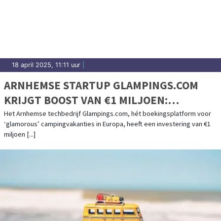
18 april 2025, 11:11 uur
|
ARNHEMSE STARTUP GLAMPINGS.COM
KRIJGT BOOST VAN €1 MILJOEN:
FOUNDERS VAN O.A. KNAB / ALBELLI
Het Arnhemse techbedrijf Glampings.com, hét boekingsplatform voor
‘glamorous’ campingvakanties in Europa, heeft een investering van €1
INVESTEREN IN SNELGROEIEND
miljoen [...]
BOEKINGSPLATFORM