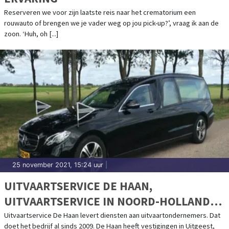
Reserveren we voor zijn laatste reis naar het crematorium een
rouwauto of brengen we je vader weg op jou pick-up?’, vraag ik aan de
zoon. ‘Huh, oh [...]
25 november 2021, 15:24 uur
|
UITVAARTSERVICE DE HAAN,
UITVAARTSERVICE IN NOORD-HOLLAND
EN DAARBUITEN
Uitvaartservice De Haan levert diensten aan uitvaartondernemers. Dat
doet het bedrijf al sinds 2009. De Haan heeft vestigingen in Uitgeest,