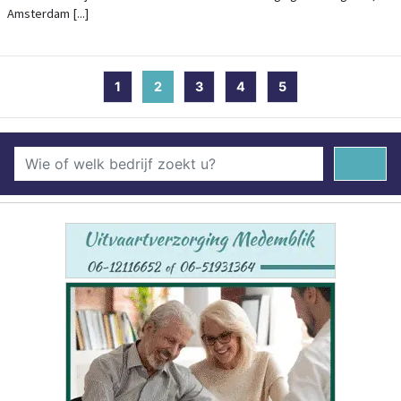
Amsterdam [...]
1
2
(current)
3
4
5