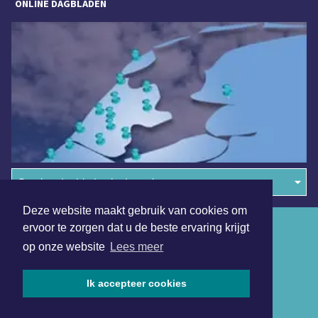
ONLINE DAGBLADEN
Overige dagbladen in de regio
Deze website maakt gebruik van cookies om
Algemene voorwaarden
ervoor te zorgen dat u de beste ervaring krijgt
op onze website
Lees meer
Disclaimer
Privacy Statement
Ik accepteer cookies
Copyright (c) 2026 | Arnhemmerdagblad.nl - Alle rechten