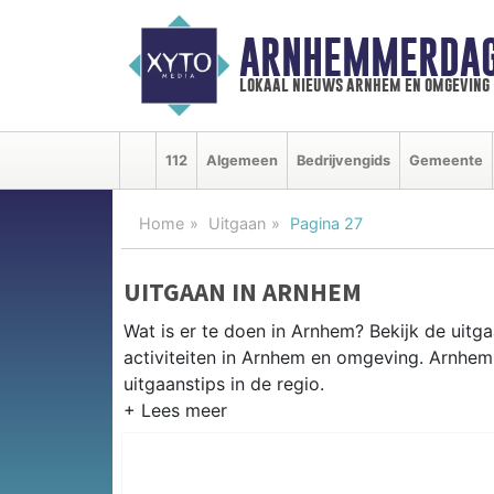
ARNHEMMERDAG
lokaal nieuws arnhem en omgeving
112
Algemeen
Bedrijvengids
Gemeente
Home
Uitgaan
Pagina 27
UITGAAN IN ARNHEM
Wat is er te doen in Arnhem? Bekijk de uit
activiteiten in Arnhem en omgeving. Arnhe
uitgaanstips in de regio.
EVENEMENTEN ARNHEM
Van markten en culturele evenementen tot mu