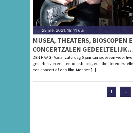
28 mei 2021, 19:41 uur
|
MUSEA, THEATERS, BIOSCOPEN 
CONCERTZALEN GEDEELTELIJK
WEER OPEN VOOR PUBLIEK
DEN HAAG - Vanaf zaterdag 5 juni kan iedereen weer live
genieten van een tentoonstelling, een theatervoorstelli
een concert of een film. Met het [...]
1
...