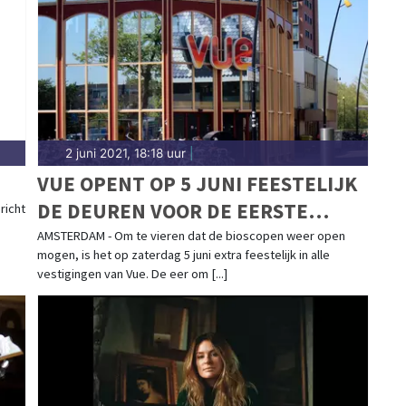
blad.nl.
2 juni 2021, 18:18 uur
|
VUE OPENT OP 5 JUNI FEESTELIJK
DE DEUREN VOOR DE EERSTE
richt
BEZOEKERS VAN 2021
AMSTERDAM - Om te vieren dat de bioscopen weer open
mogen, is het op zaterdag 5 juni extra feestelijk in alle
vestigingen van Vue. De eer om [...]