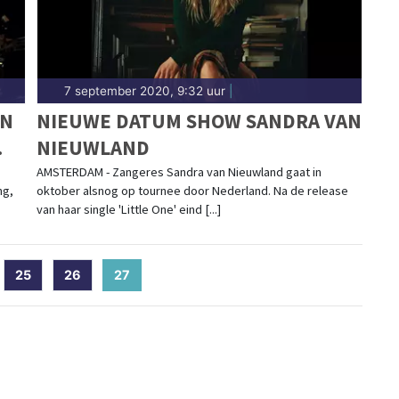
7 september 2020, 9:32 uur
|
EN
NIEUWE DATUM SHOW SANDRA VAN
NIEUWLAND
AMSTERDAM - Zangeres Sandra van Nieuwland gaat in
ng,
oktober alsnog op tournee door Nederland. Na de release
van haar single 'Little One' eind [...]
25
26
27
(current)