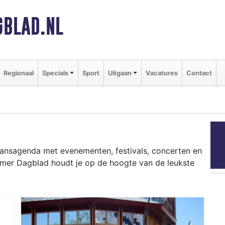
BLAD.NL
Regionaal
Specials
Sport
Uitgaan
Vacatures
Contact
gaansagenda met evenementen, festivals, concerten en
mmer Dagblad houdt je op de hoogte van de leukste
ziekfestivals en culinaire events - ontdek het