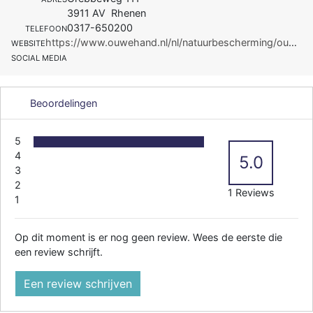
3911 AV Rhenen
0317-650200
TELEFOON
https://www.ouwehand.nl/nl/natuurbescherming/ouwehand-zoo-foundation/ozf-projecten
WEBSITE
SOCIAL MEDIA
Beoordelingen
5
4
5.0
3
2
1 Reviews
1
Op dit moment is er nog geen review. Wees de eerste die
een review schrijft.
Een review schrijven