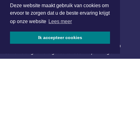
Deze website maakt gebruik van cookies om
SOCIAL MEDIA
ervoor te zorgen dat u de beste ervaring krijgt
op onze website
Lees meer
NIEUWSBRIEF AANMELDEN
Ik accepteer cookies
Schrijf je in voor onze nieuwsbrief en krijg wekelijks een
samenvatting van alle gebeurtenissen uit jouw regio.
Aanmelden
ONLINE DAGBLADEN