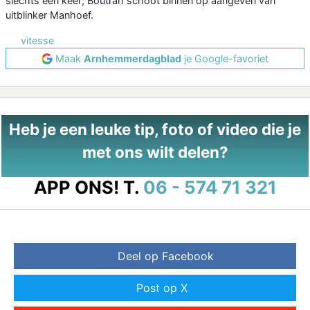
slechts een keer; Boutrah schoot binnen op aangeven van
uitblinker Manhoef.
vitesse
Maak
Arnhemmerdagblad
je Google-favoriet
Heb je een leuke tip, foto of video die je
met ons wilt delen?
APP ONS!
T.
06 - 574 71 321
Deel op Facebook
Post op X