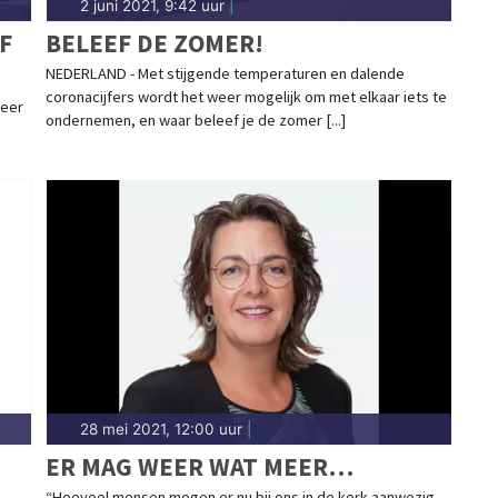
2 juni 2021, 9:42 uur
|
F
BELEEF DE ZOMER!
NEDERLAND - Met stijgende temperaturen en dalende
coronacijfers wordt het weer mogelijk om met elkaar iets te
weer
ondernemen, en waar beleef je de zomer [...]
28 mei 2021, 12:00 uur
|
ER MAG WEER WAT MEER…
“Hoeveel mensen mogen er nu bij ons in de kerk aanwezig