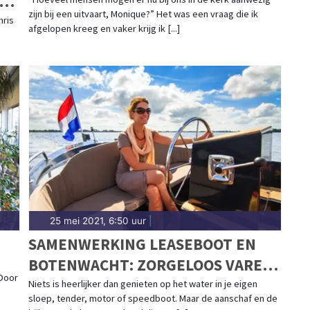
EEN
zijn bij een uitvaart, Monique?” Het was een vraag die ik
hris
afgelopen kreeg en vaker krijg ik [...]
25 mei 2021, 6:50 uur
|
SAMENWERKING LEASEBOOT EN
BOTENWACHT: ZORGELOOS VAREN
 Door
VOOR EEN VAST BEDRAG PER
Niets is heerlijker dan genieten op het water in je eigen
sloep, tender, motor of speedboot. Maar de aanschaf en de
MAAND