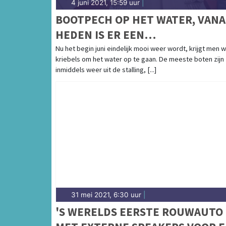
4 juni 2021, 15:59 uur
|
BOOTPECH OP HET WATER, VANA
HEDEN IS ER EEN
TOTAALOPLOSSING
Nu het begin juni eindelijk mooi weer wordt, krijgt men 
kriebels om het water op te gaan. De meeste boten zijn
inmiddels weer uit de stalling, [...]
31 mei 2021, 6:30 uur
|
'S WERELDS EERSTE ROUWAUTO