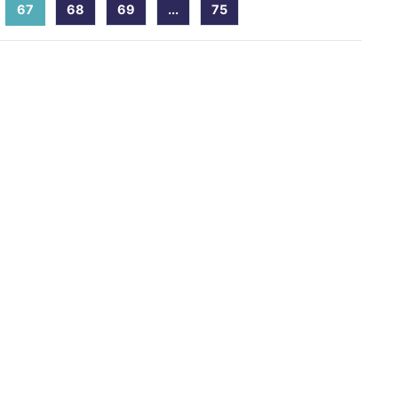
67
(current)
68
69
...
75