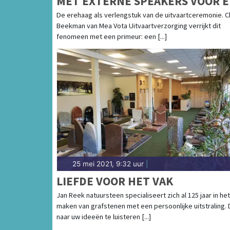
MET EXTERNE SPEAKERS VOOR 
MUZIKALE, PERSOONLIJKE
De erehaag als verlengstuk van de uitvaartceremonie. C
Beekman van Mea Vota Uitvaartverzorging verrijkt dit
LAATSTE RIT
fenomeen met een primeur: een [...]
25 mei 2021, 9:32 uur
|
LIEFDE VOOR HET VAK
Jan Reek natuursteen specialiseert zich al 125 jaar in het
maken van grafstenen met een persoonlijke uitstraling.
naar uw ideeën te luisteren [...]