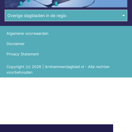
Overige dagbladen in de regio
Algemene voorwaarden
Disclaimer
Privacy Statement
Copyright (c) 2026 | Arnhemmerdagblad.nl - Alle rechten
voorbehouden