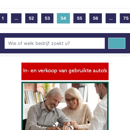
1
...
52
53
54
(current)
55
56
...
75