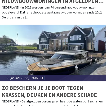
NIEUWBOUWWONINGEN IN AFGELOPEN
DECENNIUM
NEDERLAND - In 2022 werden ruim 74 duizend nieuwbouwwoningen
opgeleverd. Dat is het hoogste aantal nieuwbouwwoningen sinds 2012.
De groei van de [...]
30 januari 2023, 17:35 uur
|
ZO BESCHERM JE JE BOOT TEGEN
KRASSEN, DEUKEN EN ANDERE SCHADE
NEDERLAND - De afgelopen corona jaren heeft de watersport zich in en