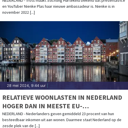
NEDERLAND - Trots maakt Stichting Hartekind bekend dat presentatrice
en YouTuber Nienke Plas haar nieuwe ambassadeur is. Nienke is in
november 2022 [...]
28 mei 2024, 9:44 uur
|
RELATIEVE WOONLASTEN IN NEDERLAND
HOGER DAN IN MEESTE EU-
LANDENWONEN
NEDERLAND - Nederlanders geven gemiddeld 23 procent van hun
besteedbaar inkomen uit aan wonen. Daarmee staat Nederland op de
zesde plek van de [...]