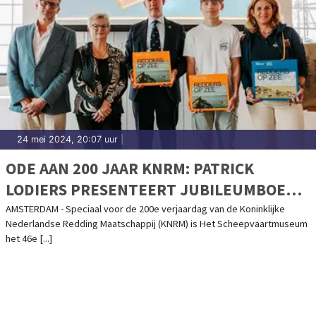
24 mei 2024, 20:07 uur
|
ODE AAN 200 JAAR KNRM: PATRICK
LODIERS PRESENTEERT JUBILEUMBOEK
EN ONTHULT UNIEKE POSTNL POSTZEGEL
AMSTERDAM - Speciaal voor de 200e verjaardag van de Koninklijke
Nederlandse Redding Maatschappij (KNRM) is Het Scheepvaartmuseum
VANUIT HET SCHEEPVAARTMUSEUM
het 46e [...]