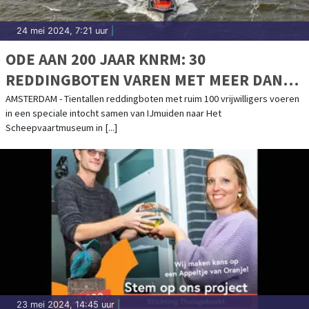
24 mei 2024, 7:21 uur
|
ODE AAN 200 JAAR KNRM: 30
REDDINGBOTEN VAREN MET MEER DAN
100 VRIJWILLIGERS VAN IJMUIDEN NAAR
AMSTERDAM - Tientallen reddingboten met ruim 100 vrijwilligers voeren
in een speciale intocht samen van IJmuiden naar Het
HET SCHEEPVAARTMUSEUM IN
Scheepvaartmuseum in [...]
AMSTERDAM
23 mei 2024, 14:45 uur
|