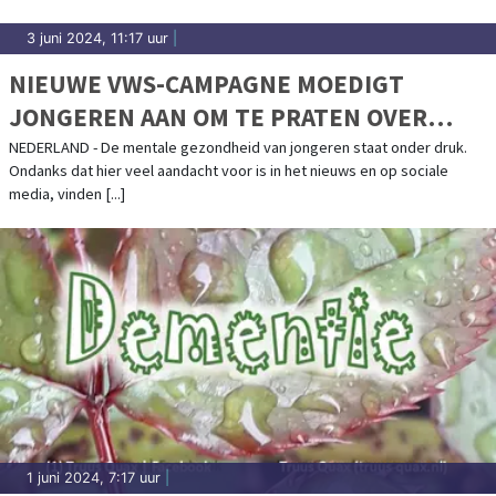
3 juni 2024, 11:17 uur
|
NIEUWE VWS-CAMPAGNE MOEDIGT
JONGEREN AAN OM TE PRATEN OVER
MENTALE GEZONDHEID
NEDERLAND - De mentale gezondheid van jongeren staat onder druk.
Ondanks dat hier veel aandacht voor is in het nieuws en op sociale
media, vinden [...]
1 juni 2024, 7:17 uur
|