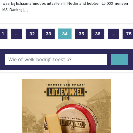
waarbij lichaamsfuncties uitvallen. In Nederland hebben 25.000 mensen
MS. Dankzij [...]
1
...
32
33
34
(current)
35
36
...
75