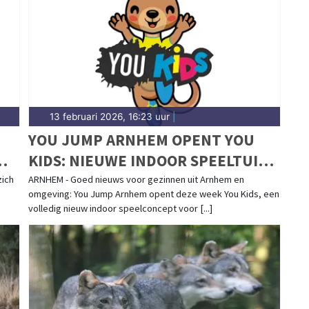
13 februari 2026, 16:23 uur
|
YOU JUMP ARNHEM OPENT YOU
KIDS: NIEUWE INDOOR SPEELTUIN
VOOR ALLE KINDEREN IN REGIO
zich
ARNHEM - Goed nieuws voor gezinnen uit Arnhem en
omgeving: You Jump Arnhem opent deze week You Kids, een
ARNHEM
volledig nieuw indoor speelconcept voor [...]