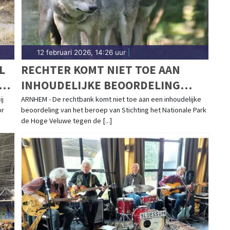
12 februari 2026, 14:26 uur
|
L
RECHTER KOMT NIET TOE AAN
INHOUDELIJKE BEOORDELING
DODEN WOLVEN IN NATIONAAL
ij
ARNHEM - De rechtbank komt niet toe aan een inhoudelijke
or
beoordeling van het beroep van Stichting het Nationale Park
PARK DE HOGE VELUWE
de Hoge Veluwe tegen de [...]