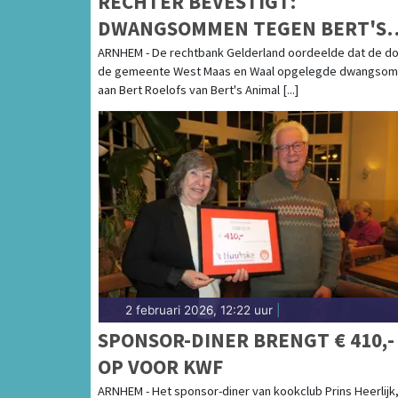
RECHTER BEVESTIGT:
DWANGSOMMEN TEGEN BERT'S
ANIMAL VERHUUR TERECHT
ARNHEM - De rechtbank Gelderland oordeelde dat de d
de gemeente West Maas en Waal opgelegde dwangso
OPGELEGD
aan Bert Roelofs van Bert's Animal [...]
2 februari 2026, 12:22 uur
|
SPONSOR-DINER BRENGT € 410,-
OP VOOR KWF
ARNHEM - Het sponsor-diner van kookclub Prins Heerlijk