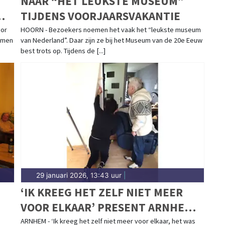
NAAR “HET LEUKSTE MUSEUM”
TIJDENS VOORJAARSVAKANTIE
oor
HOORN - Bezoekers noemen het vaak het “leukste museum
mmen
van Nederland”. Daar zijn ze bij het Museum van de 20e Eeuw
best trots op. Tijdens de [...]
29 januari 2026, 13:43 uur
|
‘IK KREEG HET ZELF NIET MEER
VOOR ELKAAR’ PRESENT ARNHEM
HELPT EEN HANDJE!
,
ARNHEM - ‘Ik kreeg het zelf niet meer voor elkaar, het was