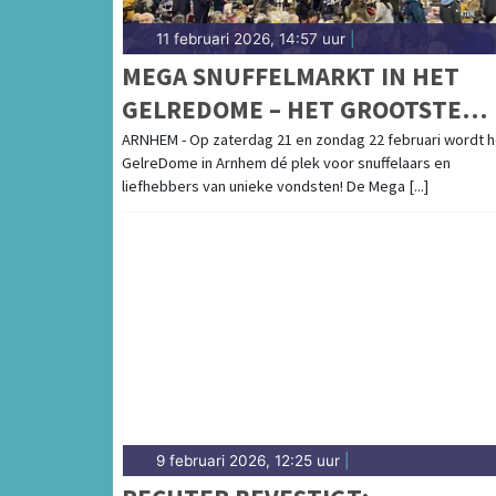
11 februari 2026, 14:57 uur
|
MEGA SNUFFELMARKT IN HET
GELREDOME – HET GROOTSTE
SNUFFELFESTIVAL VAN
ARNHEM - Op zaterdag 21 en zondag 22 februari wordt h
GelreDome in Arnhem dé plek voor snuffelaars en
GELDERLAND!
liefhebbers van unieke vondsten! De Mega [...]
9 februari 2026, 12:25 uur
|