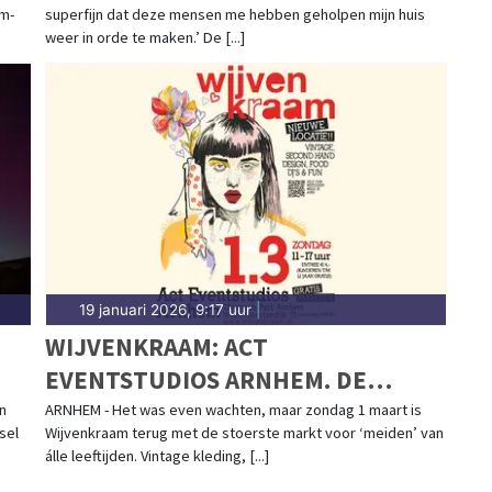
em-
superfijn dat deze mensen me hebben geholpen mijn huis
weer in orde te maken.’ De [...]
19 januari 2026, 9:17 uur
|
WIJVENKRAAM: ACT
EVENTSTUDIOS ARNHEM. DE
STOERSTE VINTAGE &
n
ARNHEM - Het was even wachten, maar zondag 1 maart is
sel
Wijvenkraam terug met de stoerste markt voor ‘meiden’ van
DESIGNMARKT VOOR ‘MEIDEN’ VAN
álle leeftijden. Vintage kleding, [...]
ALLE LEEFTIJDEN