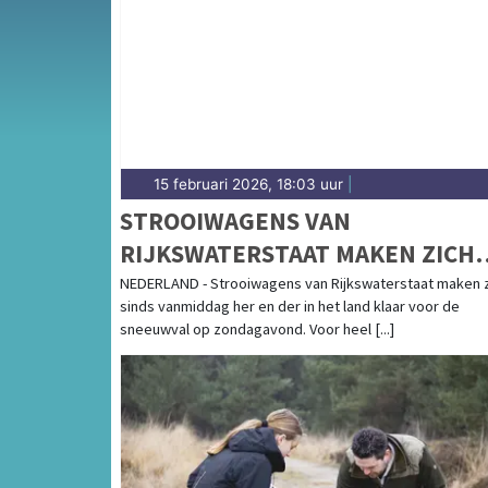
de Arnhemse regio.
15 februari 2026, 18:03 uur
|
STROOIWAGENS VAN
RIJKSWATERSTAAT MAKEN ZICH
KLAAR VOOR SNEEUWVAL
NEDERLAND - Strooiwagens van Rijkswaterstaat maken 
sinds vanmiddag her en der in het land klaar voor de
sneeuwval op zondagavond. Voor heel [...]