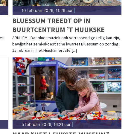
10 februari 2026, 11:26 uur
|
BLUESSUM TREEDT OP IN
BUURTCENTRUM ’T HUUKSKE
et
ARNHEM - Dat bluesmuziek ook verrassend gezellig kan zijn,
bewijst het semi-akoestische kwartet Bluessum op zondag
15 februari in het Huiskamercafé [...]
5 februari 2026, 16:21 uur
|