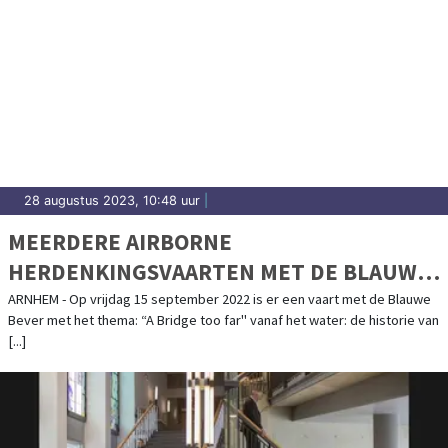
28 augustus 2023, 10:48 uur
|
MEERDERE AIRBORNE
HERDENKINGSVAARTEN MET DE BLAUWE
BEVER ROND ARNHEM
ARNHEM - Op vrijdag 15 september 2022 is er een vaart met de Blauwe
Bever met het thema: “A Bridge too far" vanaf het water: de historie van
[...]