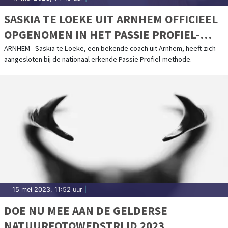
SASKIA TE LOEKE UIT ARNHEM OFFICIEEL
OPGENOMEN IN HET PASSIE PROFIEL-
NETWERK
ARNHEM - Saskia te Loeke, een bekende coach uit Arnhem, heeft zich
aangesloten bij de nationaal erkende Passie Profiel-methode.
15 mei 2023, 11:52 uur
|
DOE NU MEE AAN DE GELDERSE
NATUURFOTOWEDSTRIJD 2023