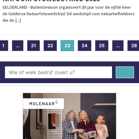
GELDERLAND - BuitenGewoon organiseert dit jaar voor de vijfde keer
de Gelderse Natuurfotowedstrijd. Dé wedstrijd voor natuurliefhebbers
die de [...]
1
...
21
22
23
(current)
24
25
...
28