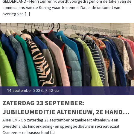
GELDERLAND - Henri Lenferink wordt voorgedragen om de taken van de
commissaris van de Koning waar te nemen. Dat is de uitkomst van
overleg van [...]
14 september 2023, 7:42 uur
|
ZATERDAG 23 SEPTEMBER:
JUBILEUMEDITIE ALTENIEUW, 2E HANDS
KINDERKLEDINGBEURS IN ARNHEM
ARNHEM - Op zaterdag 23 september organiseert Altenieuw een
tweedehands kinderkleding- en speelgoedbeurs in recreatiezaal
NOORD
Craneveer en basisschool [...]