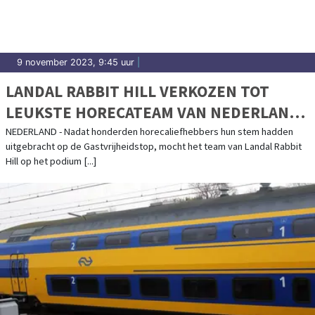
9 november 2023, 9:45 uur
|
LANDAL RABBIT HILL VERKOZEN TOT
LEUKSTE HORECATEAM VAN NEDERLAND
2023
NEDERLAND - Nadat honderden horecaliefhebbers hun stem hadden
uitgebracht op de Gastvrijheidstop, mocht het team van Landal Rabbit
Hill op het podium [...]