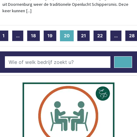
uit Doornenburg weer de traditionele Openlucht Schippersmis. Deze
keer kunnen [...]
1
...
18
19
20
(current)
21
22
...
28