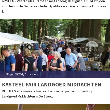
ARNHEM - Van dinsdag 13 tot en met zondag 18 augustus 2024 strijden
sporters in de Gelderse steden Apeldoorn en Arnhem om de Europese
[...]
31 juli 2024, 13:27 uur
|
KASTEEL FAIR LANDGOED MIDDACHTEN
DE STEEG - Dé mooiste kasteel fair van het jaar vindt plaats op
Landgoed Middachten in De Steeg!