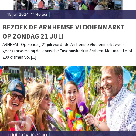
15 juli 2024, 11:40 uur
|
BEZOEK DE ARNHEMSE VLOOIENMARKT
OP ZONDAG 21 JULI
ARNHEM - Op zondag 21 juli wordt de Arnhemse Vlooienmarkt weer
georganiseerd bij de iconische Eusebiuskerk in Arnhem. Met maar liefst
200 kramen vol [...]
11 juli 2024, 10:39 uur
|