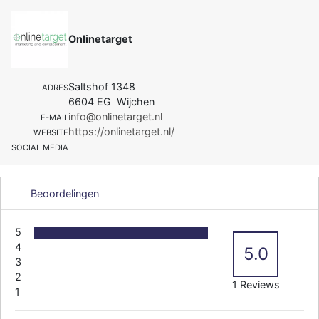
Onlinetarget
Saltshof 1348
ADRES
6604 EG Wijchen
info@onlinetarget.nl
E-MAIL
https://onlinetarget.nl/
WEBSITE
SOCIAL MEDIA
Beoordelingen
5
4
5.0
3
2
1 Reviews
1