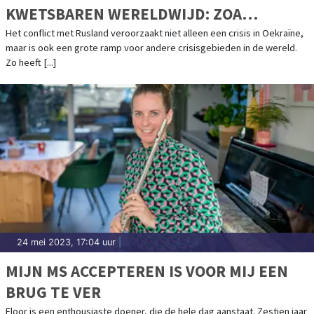
KWETSBAREN WERELDWIJD: ZOA
PUBLICEERT JAARVERSLAG 2022
Het conflict met Rusland veroorzaakt niet alleen een crisis in Oekraïne,
maar is ook een grote ramp voor andere crisisgebieden in de wereld.
Zo heeft [...]
24 mei 2023, 17:04 uur
|
MIJN MS ACCEPTEREN IS VOOR MIJ EEN
BRUG TE VER
Floor is een enthousiaste doener, die de hele dag aanstaat. Zestien jaar