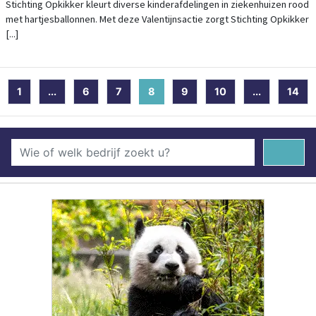
VALENTIJNSDAG
Stichting Opkikker kleurt diverse kinderafdelingen in ziekenhuizen rood
met hartjesballonnen. Met deze Valentijnsactie zorgt Stichting Opkikker
[...]
1
...
6
7
8
(current)
9
10
...
14