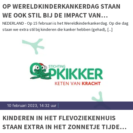
OP WERELDKINDERKANKERDAG STAAN
WE OOK STIL BIJ DE IMPACT VAN
KINDERKANKER OP HET GEZIN
NEDERLAND - Op 15 februari is het Wereldkinderkankerdag. Op die dag
staan we extra stil bij kinderen die kanker hebben (gehad), [...]
10 februari 2023, 14:32 uur
|
KINDEREN IN HET FLEVOZIEKENHUIS
STAAN EXTRA IN HET ZONNETJE TIJDENS