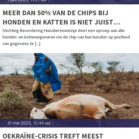
MEER DAN 50% VAN DE CHIPS BIJ
HONDEN EN KATTEN IS NIET JUIST
GEREGISTREERD
Stichting Bevordering Huisdierenwelzijn doet een oproep aan alle
honden- en katteneigenaren om de chip van hun huisdier op juistheid
van gegevens te [...]
31 mei 2023, 12:44 uur
|
OEKRAÏNE-CRISIS TREFT MEEST