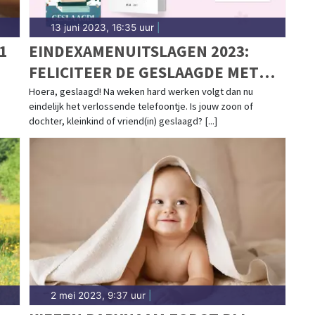
13 juni 2023, 16:35 uur
|
1
EINDEXAMENUITSLAGEN 2023:
FELICITEER DE GESLAAGDE MET
EEN KAART!
Hoera, geslaagd! Na weken hard werken volgt dan nu
eindelijk het verlossende telefoontje. Is jouw zoon of
dochter, kleinkind of vriend(in) geslaagd? [...]
2 mei 2023, 9:37 uur
|