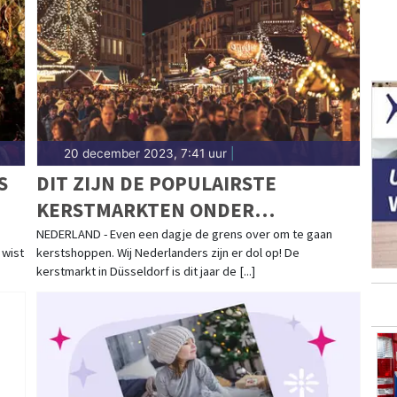
20 december 2023, 7:41 uur
|
S
DIT ZIJN DE POPULAIRSTE
KERSTMARKTEN ONDER
NEDERLANDERS
NEDERLAND - Even een dagje de grens over om te gaan
 wist
kerstshoppen. Wij Nederlanders zijn er dol op! De
kerstmarkt in Düsseldorf is dit jaar de [...]