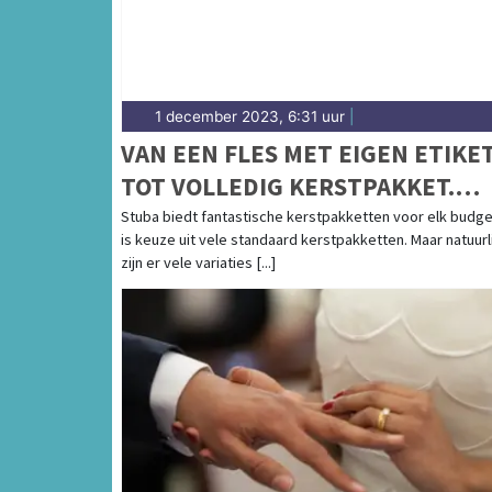
1 december 2023, 6:31 uur
|
VAN EEN FLES MET EIGEN ETIKE
TOT VOLLEDIG KERSTPAKKET.
MAAK EEN AFSPRAAK VOOR EEN
Stuba biedt fantastische kerstpakketten voor elk budget
is keuze uit vele standaard kerstpakketten. Maar natuurl
PAKKET VAN A TOT Z
zijn er vele variaties [...]