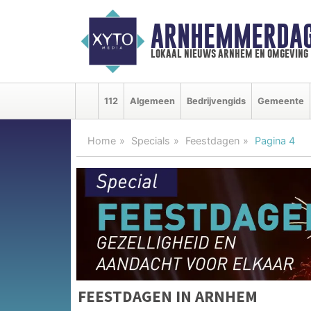
ARNHEMMERDAG
lokaal nieuws arnhem en omgeving
112
Algemeen
Bedrijvengids
Gemeente
Home
Specials
Feestdagen
Pagina 4
FEESTDAGEN IN ARNHEM