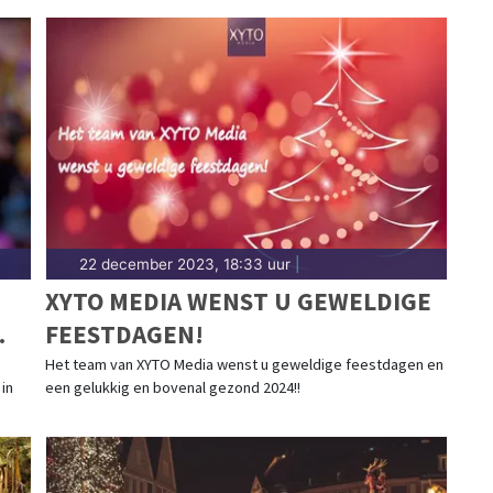
22 december 2023, 18:33 uur
|
XYTO MEDIA WENST U GEWELDIGE
FEESTDAGEN!
RT
Het team van XYTO Media wenst u geweldige feestdagen en
in
een gelukkig en bovenal gezond 2024!!