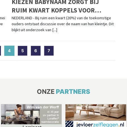
KIEZEN BABYNAAM ZORGT BIJ
RUIM KWART KOPPELS VOOR
DISCUSSIE: GEHEIMHOUDEN NAAM
mei
NEDERLAND - Bij ruim een kwart (26%) van de toekomstige
we
ouders ontstaat discussie over de naam van hun kleintje. Dit
BIJ EEN OP TIEN NIET GELUKT
blijkt uit onderzoek van [...]
4
(current)
5
6
7
ONZE
PARTNERS