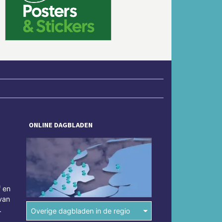
Volgende
ONLINE DAGBLADEN
f en
van
.
Overige dagbladen in de regio