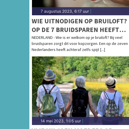
7 augustus 2023, 6:17 uur
|
WIE UITNODIGEN OP BRUILOFT? 
OP DE 7 BRUIDSPAREN HEEFT
ACHTERAF SPIJT
NEDERLAND - Wie is er welkom op je bruiloft? Bij veel
bruidsparen zorgt dit voor kopzorgen. Een op de zeven
Nederlanders heeft achteraf zelfs spijt [...]
14 mei 2023, 1:05 uur
|