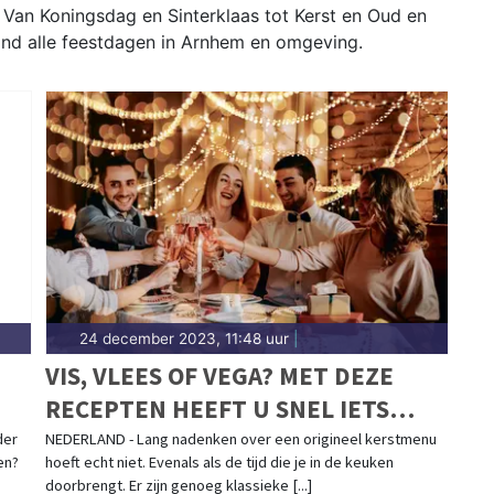
Van Koningsdag en Sinterklaas tot Kerst en Oud en
 rond alle feestdagen in Arnhem en omgeving.
24 december 2023, 11:48 uur
|
VIS, VLEES OF VEGA? MET DEZE
RECEPTEN HEEFT U SNEL IETS
LEKKERS OP TAFEL MET KERST
der
NEDERLAND - Lang nadenken over een origineel kerstmenu
en?
hoeft echt niet. Evenals als de tijd die je in de keuken
doorbrengt. Er zijn genoeg klassieke [...]