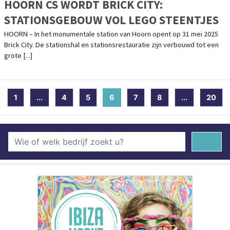
HOORN CS WORDT BRICK CITY:
STATIONSGEBOUW VOL LEGO STEENTJES
HOORN – In het monumentale station van Hoorn opent op 31 mei 2025
Brick City. De stationshal en stationsrestauratie zijn verbouwd tot een
grote [...]
1
...
4
5
6
(current)
7
8
...
20