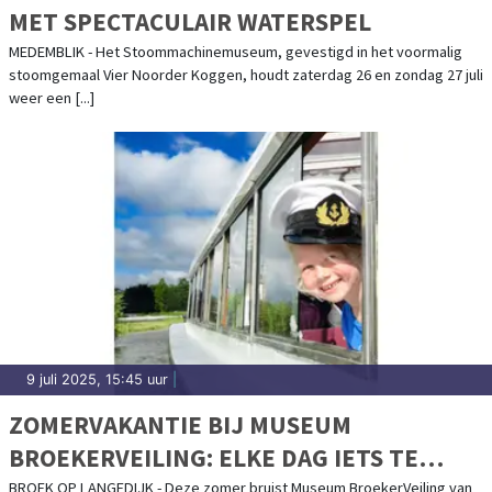
MET SPECTACULAIR WATERSPEL
MEDEMBLIK - Het Stoommachinemuseum, gevestigd in het voormalig
stoomgemaal Vier Noorder Koggen, houdt zaterdag 26 en zondag 27 juli
weer een [...]
9 juli 2025, 15:45 uur
|
ZOMERVAKANTIE BIJ MUSEUM
BROEKERVEILING: ELKE DAG IETS TE
BELEVEN!
BROEK OP LANGEDIJK - Deze zomer bruist Museum BroekerVeiling van