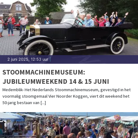
2 juni 2025, 12:53 uur
|
STOOMMACHINEMUSEUM:
JUBILEUMWEEKEND 14 & 15 JUNI
Medemblik- Het Nederlands Stoommachinemuseum, gevestigd in het
voormalig stoomgemaal Vier Noorder Koggen, viert dit weekend het
50-jarig bestaan van [...]