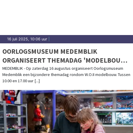
16 juli 2025, 10:06 uur
|
OORLOGSMUSEUM MEDEMBLIK
ORGANISEERT THEMADAG 'MODELBOUW'
- 16 AUGUSTUS 2025
MEDEMBLIK - Op zaterdag 16 augustus organiseert Oorlogsmuseum
Medemblik een bijzondere themadag rondom W.O.II modelbouw. Tussen
10.00 en 17.00 uur [...]