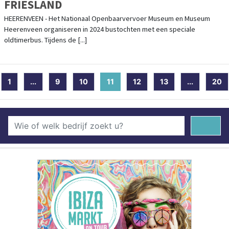
FRIESLAND
HEERENVEEN - Het Nationaal Openbaarvervoer Museum en Museum
Heerenveen organiseren in 2024 bustochten met een speciale
oldtimerbus. Tijdens de [...]
1
...
9
10
11
(current)
12
13
...
20