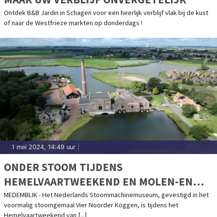
Ontdek B&B Jardin in Schagen voor een heerlijk verblijf vlak bij de kust
of naar de Westfrieze markten op donderdags !
1 mei 2024, 14:49 uur
|
ONDER STOOM TIJDENS
HEMELVAARTWEEKEND EN MOLEN-EN
GEMALENWEEKEND
MEDEMBLIK - Het Nederlands Stoommachinemuseum, gevestigd in het
voormalig stoomgemaal Vier Noorder Koggen, is tijdens het
Hemelvaartweekend van [...]