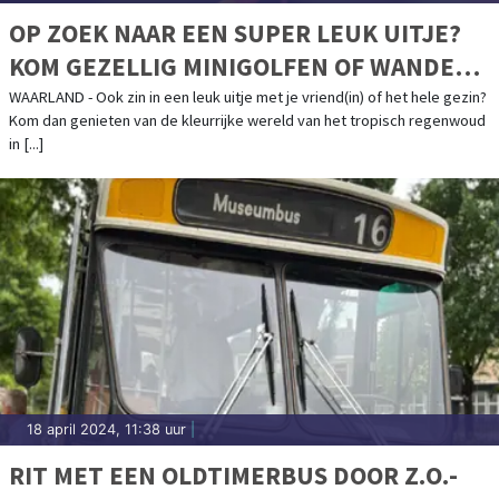
OP ZOEK NAAR EEN SUPER LEUK UITJE?
KOM GEZELLIG MINIGOLFEN OF WANDEL
TUSSEN DE MOOISTE VLINDERS IN
WAARLAND - Ook zin in een leuk uitje met je vriend(in) of het hele gezin?
Kom dan genieten van de kleurrijke wereld van het tropisch regenwoud
VLINDORADO
in [...]
18 april 2024, 11:38 uur
|
RIT MET EEN OLDTIMERBUS DOOR Z.O.-