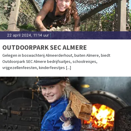
22 april 2024, 11:14 uur
|
OUTDOORPARK SEC ALMERE
Gelegen in boswachterij Almeerderhout, buiten Almere, biedt
Outdoorpark SEC Almere bedrijfsuitjes, schoolreisjes,
vrijgezellenfeesten, kinderfeestjes [...]