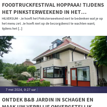
FOODTRUCKFESTIVAL HOPPAAA! TIJDENS
HET PINKSTERWEEKEND IN HET
DUDOKPARK IN HILVERSUM!
HILVERSUM - Je hoeft het Pinksterweekend niet te bedenken wat je op
het menu zet. Je hoeft niet op de bezorgdienst te wachten want;
tijdens het [...]
7 mei 2024, 9:27 uur
|
ONTDEK B&B JARDIN IN SCHAGEN EN
MAAK UW VERBLIJF ONVERGETELIJK