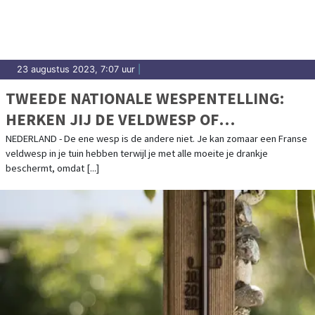
23 augustus 2023, 7:07 uur
|
TWEEDE NATIONALE WESPENTELLING:
HERKEN JIJ DE VELDWESP OF
STADSREUS?
NEDERLAND - De ene wesp is de andere niet. Je kan zomaar een Franse
veldwesp in je tuin hebben terwijl je met alle moeite je drankje
beschermt, omdat [...]