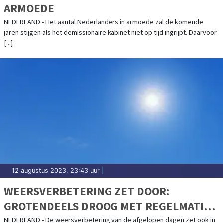
ARMOEDE
NEDERLAND - Het aantal Nederlanders in armoede zal de komende
jaren stijgen als het demissionaire kabinet niet op tijd ingrijpt. Daarvoor
[...]
12 augustus 2023, 23:43 uur
|
WEERSVERBETERING ZET DOOR:
GROTENDEELS DROOG MET REGELMATIG
ZON
NEDERLAND - De weersverbetering van de afgelopen dagen zet ook in