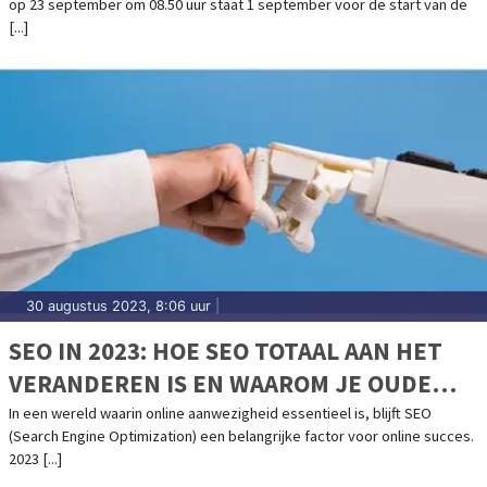
op 23 september om 08.50 uur staat 1 september voor de start van de
[...]
30 augustus 2023, 8:06 uur
|
SEO IN 2023: HOE SEO TOTAAL AAN HET
VERANDEREN IS EN WAAROM JE OUDE
STRATEGIE NIET MEER WERKT
In een wereld waarin online aanwezigheid essentieel is, blijft SEO
(Search Engine Optimization) een belangrijke factor voor online succes.
2023 [...]