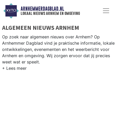
ARNHEMMERDAGBLAD.NL
lokaal nieuws arnhem en omgeving
ALGEMEEN NIEUWS ARNHEM
Op zoek naar algemeen nieuws over Arnhem? Op
Arnhemmer Dagblad vind je praktische informatie, lokale
ontwikkelingen, evenementen en het weerbericht voor
Arnhem en omgeving. Wij zorgen ervoor dat jij precies
weet wat er speelt.
PRAKTISCHE INFORMATIE ARNHEM
Van werkzaamheden op de A12 en de IJsselbrug tot
evenementen als ArnhemMode en het
Openluchtmuseum, en het weersbericht voor de
Gelderse regio.