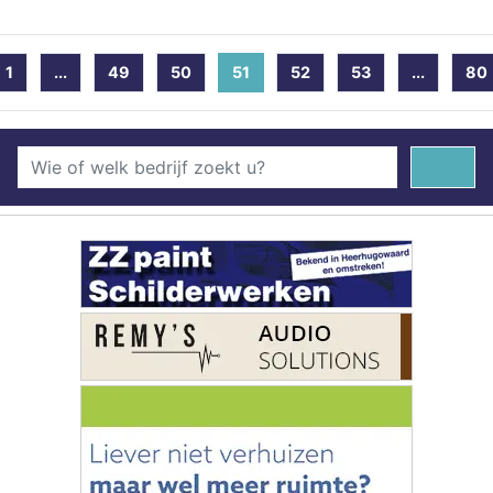
1
...
49
50
51
(current)
52
53
...
80