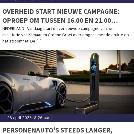
OVERHEID START NIEUWE CAMPAGNE:
OPROEP OM TUSSEN 16.00 EN 21.00
MINDER STROOM TE GEBRUIKEN
NEDERLAND - Vandaag start de vernieuwde campagne van het
ministerie van Klimaat en Groene Groei over omgaan met de drukte op
het stroomnet. De [...]
28 april 2025, 8:26 uur
|
PERSONENAUTO’S STEEDS LANGER,