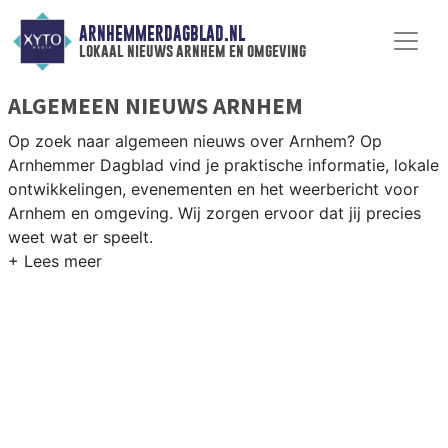
ARNHEMMERDAGBLAD.NL
lokaal nieuws arnhem en omgeving
ALGEMEEN NIEUWS ARNHEM
Op zoek naar algemeen nieuws over Arnhem? Op
Arnhemmer Dagblad vind je praktische informatie, lokale
ontwikkelingen, evenementen en het weerbericht voor
Arnhem en omgeving. Wij zorgen ervoor dat jij precies
weet wat er speelt.
PRAKTISCHE INFORMATIE ARNHEM
Van werkzaamheden op de A12 en de IJsselbrug tot
evenementen als ArnhemMode en het
Openluchtmuseum, en het weersbericht voor de
Gelderse regio.