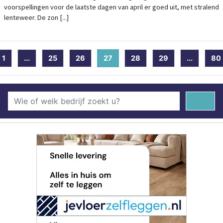
voorspellingen voor de laatste dagen van april er goed uit, met stralend
lenteweer. De zon [...]
1
...
25
26
27
(current)
28
29
...
80