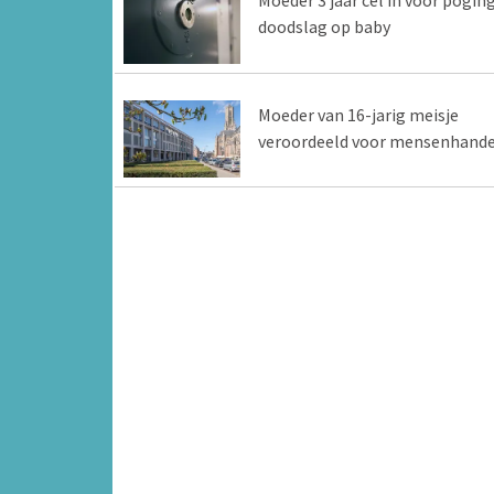
Moeder 3 jaar cel in voor pogin
doodslag op baby
Moeder van 16-jarig meisje
veroordeeld voor mensenhande