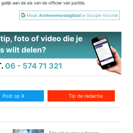
elijk aan de eis van de officier van justitie.
Maak
Arnhemmerdagblad
je Google-favoriet
ip, foto of video die je
s wilt delen?
.
06 - 574 71 321
Post op X
Tip de redactie