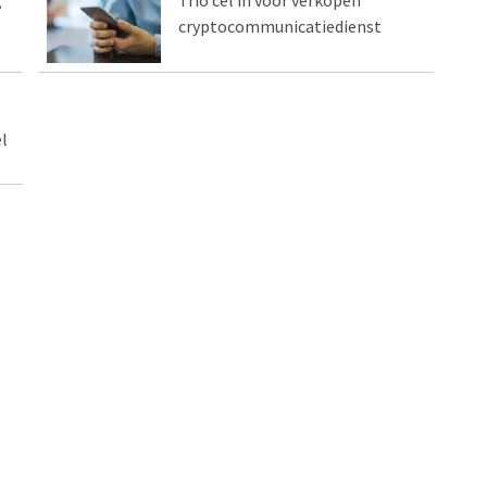
g
Trio cel in voor verkopen
cryptocommunicatiedienst
l