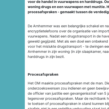
voor de handel in vuurwapens en harddrugs. Ook 
woning drugs en een vuurwapen met munitie. Hij 
procesafspraken - gemaakt tussen de verdedigi
De Arnhemmer was een belangrijke schakel en nam
encryptietelefoons over de organisatie van import
vuurwapens. Nadat een drugstransport in de have
geweld gegijzeld. Met als een doel een onbekend
voor het mislukte drugstransport - te dwingen een
Arnhemmer in zijn woning (in zijn slaapkamer, naas
harddrugs in zijn bezit.
Procesafspraken
Het OM maakte procesafspraken met de man. Die h
onderzoekswensen zou indienen en geen bewijsve
de officier van justitie een gevangenisstraf van 5 
tegenover procesafspraken. Maar de rechtbank hee
te toetsen of procesafspraken in stand kunnen bli
strafeis niet in een redelijke verhouding staat to