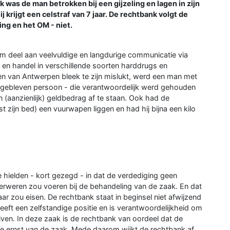
was de man betrokken bij een gijzeling en lagen in zijn
krijgt een celstraf van 7 jaar. De rechtbank volgt de
ng en het OM - niet.
 deel aan veelvuldige en langdurige communicatie via
 en handel in verschillende soorten harddrugs en
n van Antwerpen bleek te zijn mislukt, werd een man met
 gebleven persoon - die verantwoordelijk werd gehouden
 (aanzienlijk) geldbedrag af te staan. Ook had de
t zijn bed) een vuurwapen liggen en had hij bijna een kilo
ielden - kort gezegd - in dat de verdediging geen
rweren zou voeren bij de behandeling van de zaak. En dat
jaar zou eisen. De rechtbank staat in beginsel niet afwijzend
ft een zelfstandige positie en is verantwoordelijkheid om
jven. In deze zaak is de rechtbank van oordeel dat de
t de ernst van de zaak. Mede daarom wijkt de rechtbank af