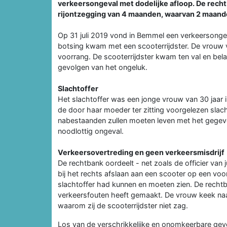
verkeersongeval met dodelijke afloop. De rech
rijontzegging van 4 maanden, waarvan 2 maand
Op 31 juli 2019 vond in Bemmel een verkeersongev
botsing kwam met een scooterrijdster. De vrouw ve
voorrang. De scooterrijdster kwam ten val en bel
gevolgen van het ongeluk.
Slachtoffer
Het slachtoffer was een jonge vrouw van 30 jaar in
de door haar moeder ter zitting voorgelezen slach
nabestaanden zullen moeten leven met het gegeven
noodlottig ongeval.
Verkeersovertreding en geen verkeersmisdrijf
De rechtbank oordeelt - net zoals de officier van 
bij het rechts afslaan aan een scooter op een vo
slachtoffer had kunnen en moeten zien. De rechtb
verkeersfouten heeft gemaakt. De vrouw keek naar 
waarom zij de scooterrijdster niet zag.
Los van de verschrikkelijke en onomkeerbare gevol