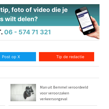
ip, foto of video die je
s wilt delen?
.
06 - 574 71 321
Post op X
Tip de redactie
Man uit Bemmel veroordeeld
voor veroorzaken
verkeersongeval