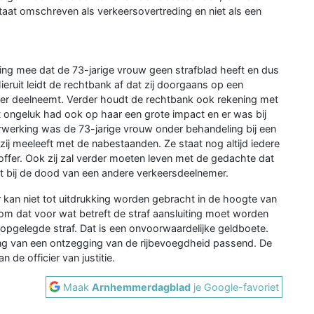
taat omschreven als verkeersovertreding en niet als een
ning mee dat de 73-jarige vrouw geen strafblad heeft en dus
ieruit leidt de rechtbank af dat zij doorgaans op een
er deelneemt. Verder houdt de rechtbank ook rekening met
 ongeluk had ook op haar een grote impact en er was bij
werking was de 73-jarige vrouw onder behandeling bij een
ij meeleeft met de nabestaanden. Ze staat nog altijd iedere
toffer. Ook zij zal verder moeten leven met de gedachte dat
kt bij de dood van een andere verkeersdeelnemer.
 kan niet tot uitdrukking worden gebracht in de hoogte van
rom dat voor wat betreft de straf aansluiting moet worden
n opgelegde straf. Dat is een onvoorwaardelijke geldboete.
ing van een ontzegging van de rijbevoegdheid passend. De
n de officier van justitie.
Maak
Arnhemmerdagblad
je Google-favoriet