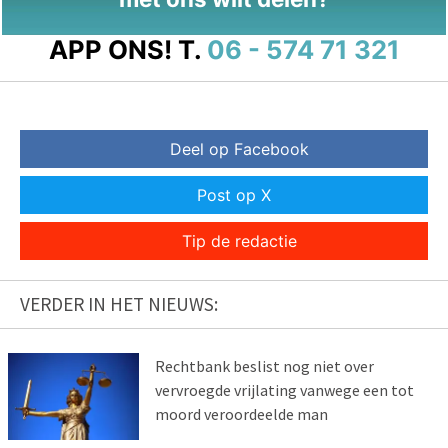
APP ONS!
T.
06 - 574 71 321
Deel op Facebook
Post op X
Tip de redactie
VERDER IN HET NIEUWS:
Rechtbank beslist nog niet over
vervroegde vrijlating vanwege een tot
moord veroordeelde man