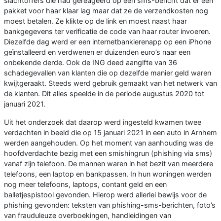
slachtoffers die had gereageerd op een sms-bericht dat er een
pakket voor haar klaar lag maar dat ze de verzendkosten nog
moest betalen. Ze klikte op de link en moest naast haar
bankgegevens ter verificatie de code van haar router invoeren.
Diezelfde dag werd er een internetbankierenapp op een iPhone
geïnstalleerd en verdwenen er duizenden euro’s naar een
onbekende derde. Ook de ING deed aangifte van 36
schadegevallen van klanten die op dezelfde manier geld waren
kwijtgeraakt. Steeds werd gebruik gemaakt van het netwerk van
de klanten. Dit alles speelde in de periode augustus 2020 tot
januari 2021.
Uit het onderzoek dat daarop werd ingesteld kwamen twee
verdachten in beeld die op 15 januari 2021 in een auto in Arnhem
werden aangehouden. Op het moment van aanhouding was de
hoofdverdachte bezig met een smishingrun (phishing via sms)
vanaf zijn telefoon. De mannen waren in het bezit van meerdere
telefoons, een laptop en bankpassen. In hun woningen werden
nog meer telefoons, laptops, contant geld en een
balletjespistool gevonden. Hierop werd allerlei bewijs voor de
phishing gevonden: teksten van phishing-sms-berichten, foto’s
van frauduleuze overboekingen, handleidingen van