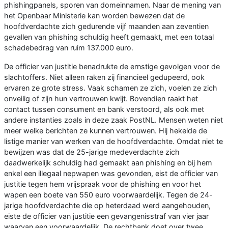
phishingpanels, sporen van domeinnamen. Naar de mening van
het Openbaar Ministerie kan worden bewezen dat de
hoofdverdachte zich gedurende vijf maanden aan zeventien
gevallen van phishing schuldig heeft gemaakt, met een totaal
schadebedrag van ruim 137.000 euro.
De officier van justitie benadrukte de ernstige gevolgen voor de
slachtoffers. Niet alleen raken zij financieel gedupeerd, ook
ervaren ze grote stress. Vaak schamen ze zich, voelen ze zich
onveilig of zijn hun vertrouwen kwijt. Bovendien raakt het
contact tussen consument en bank verstoord, als ook met
andere instanties zoals in deze zaak PostNL. Mensen weten niet
meer welke berichten ze kunnen vertrouwen. Hij hekelde de
listige manier van werken van de hoofdverdachte. Omdat niet te
bewijzen was dat de 25-jarige medeverdachte zich
daadwerkelijk schuldig had gemaakt aan phishing en bij hem
enkel een illegaal nepwapen was gevonden, eist de officier van
justitie tegen hem vrijspraak voor de phishing en voor het
wapen een boete van 550 euro voorwaardelijk. Tegen de 24-
jarige hoofdverdachte die op heterdaad werd aangehouden,
eiste de officier van justitie een gevangenisstraf van vier jaar
waarvan een voorwaardelijk. De rechtbank doet over twee