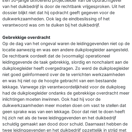
Een 50-jarige uitvoerend projectleider van de opdrachtgever
van het duikbedrijf is door de rechtbank vrijgesproken. Uit het
dossier blijkt niet dat hij opdracht geeft gegeven voor de
duikwerkzaamheden. Ook lag de eindbeslissing of het
verantwoord was om te duiken bij het duikbedrijf.
Gebrekkige overdracht
Op de dag van het ongeval waren de leidinggevenden niet op de
locatie aanwezig en was een andere duikploegleider aangesteld.
De rechtbank oordeelt dat de (voormalig) operationeel
leidinggevende de taak gebrekkig, slordig en nonchalant aan de
duikploegleider heeft overgedragen. Zo werd de duikploegleider
niet goed geïnformeerd over de te verrichten werkzaamheden
en was hij niet op de hoogte gebracht van een bestaande
lekkage. Vanwege zijn verantwoordelijkheid voor de duikploeg
had de duikploegleider ondanks de gebrekkige overdracht meer
inlichtingen moeten inwinnen. Ook had hij voor de
duikwerkzaamheden meer moeten doen om vast te stellen dat
geen sprake was van een lekkage. Door dat niet te doen heeft
hij zich net als de twee leidinggevenden en het duikbedrijf
schuldig gemaakt aan dood door schuld. Daarnaast hebben de
twee leidinggevenden en het duikbedrijf opzettelijk in strijd met