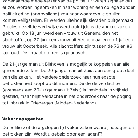
zogenaamde medewerker van de politie. Er waren signalen dat
er zou worden ingebroken in haar woning en een collega zonder
politiekleding (onopvallend) zou haar waardevolle spullen
komen veiligstellen. Er werden uiteindelijk sieraden buitgemaakt.
Precies dezelfde werkwijze werd ook tijdens de andere zaken
gebruikt. Op 18 juni werd een vrouw uit Genemuiden het
slachtoffer, op 20 juni een vrouw uit Veenendaal en op 1 juli een
vrouw uit Oosterbeek. Alle slachtoffers zijn tussen de 76 en 86
jaar oud. De impact op hen is gigantisch.
De 21-jarige man uit Bilthoven is mogelijk te koppelen aan alle
genoemde zaken. De 20-jarige man uit Zeist aan een groot deel
van die zaken. Het verdere onderzoek naar hun exacte
betrokkenheid loopt op dit moment. De derde verdachte
(eveneens een 20-jarige man uit Zeist) is inmiddels in vrijheid
gesteld, maar blijft verdachte in het onderzoek naar de poging
tot inbraak in Driebergen (Midden-Nederland).
Vaker nepagenten
De politie ziet de afgelopen tijd vaker zaken waarbij nepagenten
betrokken zijn. Wordt u gebeld door een ‘agent’?