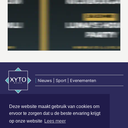
|
Nieuws | Sport | Evenementen
Hoofdvestiging:
Deze website maakt gebruik van cookies om
van Benthuizenlaan 1
ervoor te zorgen dat u de beste ervaring krijgt
1701 BZ Heerhugowaard
op onze website
Lees meer
072 8200 600