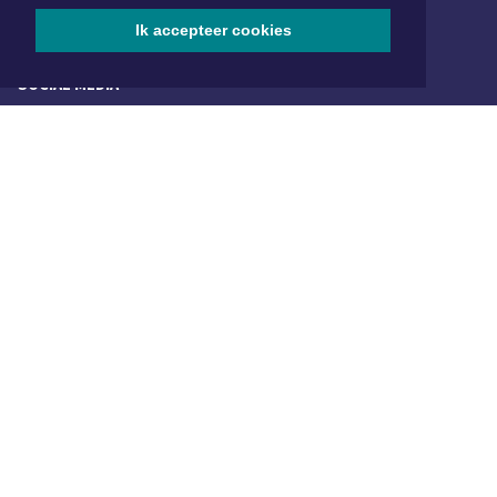
redactie@xyto.nl
Ik accepteer cookies
www.xyto.nl
SOCIAL MEDIA
NIEUWSBRIEF AANMELDEN
Schrijf je in voor onze nieuwsbrief en krijg wekelijks een
samenvatting van alle gebeurtenissen uit jouw regio.
Aanmelden
ONLINE DAGBLADEN