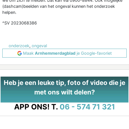
we om zich te melden. Dat kan via 0900-8844. Ook mogelijke
(dashcam)beelden van het ongeval kunnen het onderzoek
helpen.
^SV 2023068386
onderzoek
,
ongeval
Maak
Arnhemmerdagblad
je Google-favoriet
Heb je een leuke tip, foto of video die je
met ons wilt delen?
APP ONS!
T.
06 - 574 71 321