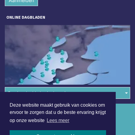
Aanmelden
ONLINE DAGBLADEN
Overige dagbladen in de regio
Deze website maakt gebruik van cookies om
Algemene voorwaarden
ervoor te zorgen dat u de beste ervaring krijgt
op onze website
Lees meer
Disclaimer
Privacy Statement