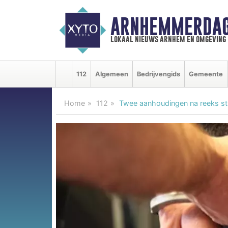
ARNHEMMERDAG
lokaal nieuws arnhem en omgeving
112
Algemeen
Bedrijvengids
Gemeente
Home
112
Twee aanhoudingen na reeks s