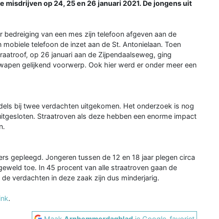
 misdrijven op 24, 25 en 26 januari 2021. De jongens uit
 bedreiging van een mes zijn telefoon afgeven aan de
mobiele telefoon de inzet aan de St. Antonielaan. Toen
raatroof, op 26 januari aan de Zijpendaalseweg, ging
wapen gelijkend voorwerp. Ook hier werd er onder meer een
ddels bij twee verdachten uitgekomen. Het onderzoek is nog
uitgesloten. Straatroven als deze hebben een enorme impact
n.
rs gepleegd. Jongeren tussen de 12 en 18 jaar plegen circa
geweld toe. In 45 procent van alle straatroven gaan de
de verdachten in deze zaak zijn dus minderjarig.
link
.
Maak
Arnhemmerdagblad
je Google-favoriet