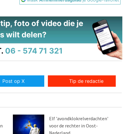
ip, foto of video die je
s wilt delen?
.
06 - 574 71 321
Post op X
Tip de redactie
Elf 'avondklokrelverdachten'
en
voor de rechter in Oost-
Nederland