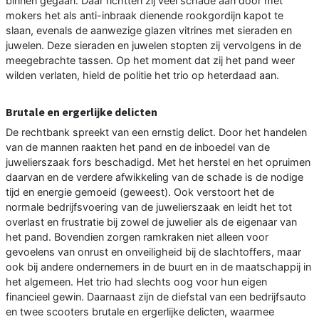
binnen gegaan. Daar richtten zij veel schade aan door met
mokers het als anti-inbraak dienende rookgordijn kapot te
slaan, evenals de aanwezige glazen vitrines met sieraden en
juwelen. Deze sieraden en juwelen stopten zij vervolgens in de
meegebrachte tassen. Op het moment dat zij het pand weer
wilden verlaten, hield de politie het trio op heterdaad aan.
Brutale en ergerlijke delicten
De rechtbank spreekt van een ernstig delict. Door het handelen
van de mannen raakten het pand en de inboedel van de
juwelierszaak fors beschadigd. Met het herstel en het opruimen
daarvan en de verdere afwikkeling van de schade is de nodige
tijd en energie gemoeid (geweest). Ook verstoort het de
normale bedrijfsvoering van de juwelierszaak en leidt het tot
overlast en frustratie bij zowel de juwelier als de eigenaar van
het pand. Bovendien zorgen ramkraken niet alleen voor
gevoelens van onrust en onveiligheid bij de slachtoffers, maar
ook bij andere ondernemers in de buurt en in de maatschappij in
het algemeen. Het trio had slechts oog voor hun eigen
financieel gewin. Daarnaast zijn de diefstal van een bedrijfsauto
en twee scooters brutale en ergerlijke delicten, waarmee