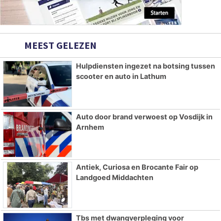
MEEST GELEZEN
Hulpdiensten ingezet na botsing tussen
scooter en auto in Lathum
Auto door brand verwoest op Vosdijk in
Arnhem
Antiek, Curiosa en Brocante Fair op
Landgoed Middachten
Tbs met dwangverpleging voor