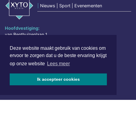
|
Nieuws | Sport | Evenementen
Hoofdvestiging:
van Benthuizenlaan 1
1701 BZ Heerhugowaard
Deze website maakt gebruik van cookies om
072 8200 600
ervoor te zorgen dat u de beste ervaring krijgt
redactie@xyto.nl
op onze website
Lees meer
www.xyto.nl
SOCIAL MEDIA
Ik accepteer cookies
NIEUWSBRIEF AANMELDEN
Schrijf je in voor onze nieuwsbrief en krijg wekelijks een
samenvatting van alle gebeurtenissen uit jouw regio.
Aanmelden