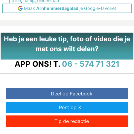
politie
,
rustig
,
binnenstad
Maak
Arnhemmerdagblad
je Google-favoriet
Heb je een leuke tip, foto of video die je
met ons wilt delen?
APP ONS!
T.
06 - 574 71 321
Deel op Facebook
Post op X
Tip de redactie