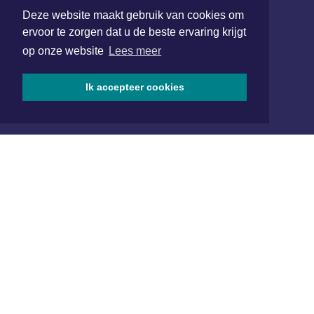
Deze website maakt gebruik van cookies om
redactie@xyto.nl
ervoor te zorgen dat u de beste ervaring krijgt
www.xyto.nl
op onze website
Lees meer
SOCIAL MEDIA
Ik accepteer cookies
NIEUWSBRIEF AANMELDEN
Schrijf je in voor onze nieuwsbrief en krijg wekelijks een
samenvatting van alle gebeurtenissen uit jouw regio.
Aanmelden
ONLINE DAGBLADEN