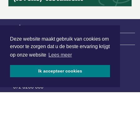
|
Nieuws | Sport | Evenementen
Deze website maakt gebruik van cookies om
ervoor te zorgen dat u de beste ervaring krijgt
op onze website
Lees meer
Hoofdvestiging:
van Benthuizenlaan 1
Ik accepteer cookies
1701 BZ Heerhugowaard
072 8200 600
redactie@xyto.nl
www.xyto.nl
SOCIAL MEDIA
NIEUWSBRIEF AANMELDEN