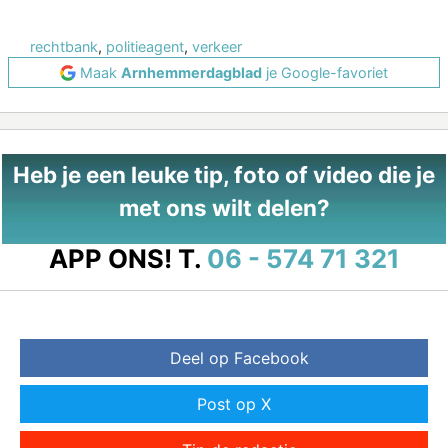
rechtbank
,
politieagent
,
verkeer
Maak
Arnhemmerdagblad
je Google-favoriet
Heb je een leuke tip, foto of video die je
met ons wilt delen?
APP ONS!
T.
06 - 574 71 321
Deel op Facebook
Post op X