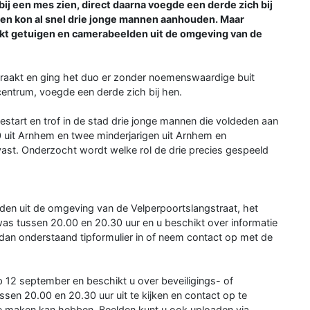
ij een mes zien, direct daarna voegde een derde zich bij
d en kon al snel drie jonge mannen aanhouden. Maar
zoekt getuigen en camerabeelden uit de omgeving van de
eraakt en ging het duo er zonder noemenswaardige buit
 centrum, voegde een derde zich bij hen.
gestart en trof in de stad drie jonge mannen die voldeden aan
 uit Arnhem en twee minderjarigen uit Arnhem en
st. Onderzocht wordt welke rol de drie precies gespeeld
lden uit de omgeving van de Velperpoortslangstraat, het
r was tussen 20.00 en 20.30 uur en u beschikt over informatie
dan onderstaand tipformulier in of neem contact op met de
12 september en beschikt u over beveiligings- of
en 20.00 en 20.30 uur uit te kijken en contact op te
te maken kan hebben. Beelden kunt u ook uploaden via