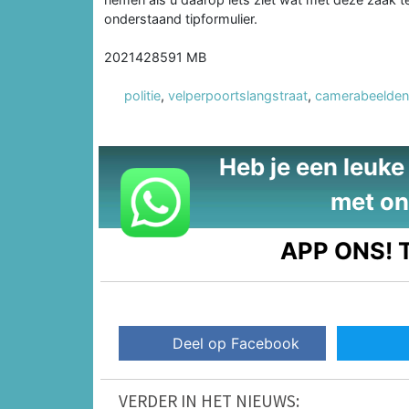
onderstaand tipformulier.
2021428591 MB
politie
,
velperpoortslangstraat
,
camerabeelden
Heb je een leuke t
met on
APP ONS!
T
Deel op Facebook
VERDER IN HET NIEUWS: