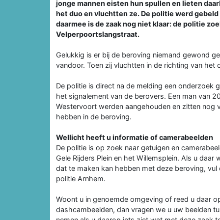
jonge mannen eisten hun spullen en lieten daarb
het duo en vluchtten ze. De politie werd gebel
daarmee is de zaak nog niet klaar: de politie 
Velperpoortslangstraat.
Gelukkig is er bij de beroving niemand gewond g
vandoor. Toen zij vluchtten in de richting van het
De politie is direct na de melding een onderzoek 
het signalement van de berovers. Een man van 20
Westervoort werden aangehouden en zitten nog va
hebben in de beroving.
Wellicht heeft u informatie of camerabeelden
De politie is op zoek naar getuigen en camerabee
Gele Rijders Plein en het Willemsplein. Als u daa
dat te maken kan hebben met deze beroving, vul 
politie Arnhem.
Woont u in genoemde omgeving of reed u daar op 
dashcambeelden, dan vragen we u uw beelden tuss
nemen als u daarop iets ziet wat met deze zaak 