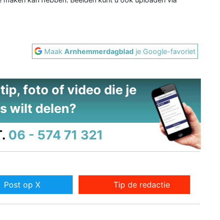
Maak
Arnhemmerdagblad
je Google-favoriet
ip, foto of video die je
s wilt delen?
.
06 - 574 71 321
Post op X
Tip de redactie