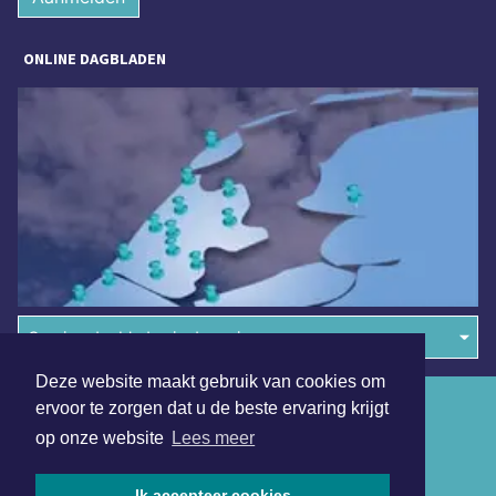
ONLINE DAGBLADEN
Overige dagbladen in de regio
Deze website maakt gebruik van cookies om
Algemene voorwaarden
ervoor te zorgen dat u de beste ervaring krijgt
op onze website
Lees meer
Disclaimer
Privacy Statement
Ik accepteer cookies