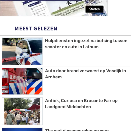
MEEST GELEZEN
Hulpdiensten ingezet na botsing tussen
scooter en auto in Lathum
Auto door brand verwoest op Vosdijk in
Arnhem
Antiek, Curiosa en Brocante Fair op
Landgoed Middachten
Tbs met dwangverpleging voor