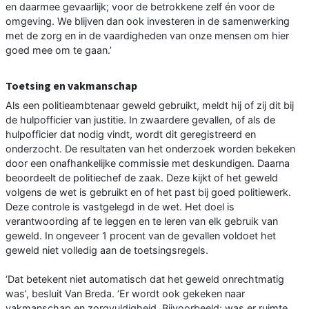
en daarmee gevaarlijk; voor de betrokkene zelf én voor de
omgeving. We blijven dan ook investeren in de samenwerking
met de zorg en in de vaardigheden van onze mensen om hier
goed mee om te gaan.’
Toetsing en vakmanschap
Als een politieambtenaar geweld gebruikt, meldt hij of zij dit bij
de hulpofficier van justitie. In zwaardere gevallen, of als de
hulpofficier dat nodig vindt, wordt dit geregistreerd en
onderzocht. De resultaten van het onderzoek worden bekeken
door een onafhankelijke commissie met deskundigen. Daarna
beoordeelt de politiechef de zaak. Deze kijkt of het geweld
volgens de wet is gebruikt en of het past bij goed politiewerk.
Deze controle is vastgelegd in de wet. Het doel is
verantwoording af te leggen en te leren van elk gebruik van
geweld. In ongeveer 1 procent van de gevallen voldoet het
geweld niet volledig aan de toetsingsregels.
‘Dat betekent niet automatisch dat het geweld onrechtmatig
was’, besluit Van Breda. ‘Er wordt ook gekeken naar
vakmanschap en zorgvuldigheid. Bijvoorbeeld: was er ruimte