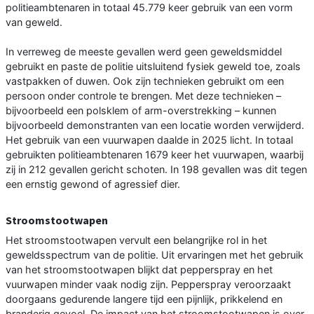
politieambtenaren in totaal 45.779 keer gebruik van een vorm
van geweld.
In verreweg de meeste gevallen werd geen geweldsmiddel
gebruikt en paste de politie uitsluitend fysiek geweld toe, zoals
vastpakken of duwen. Ook zijn technieken gebruikt om een
persoon onder controle te brengen. Met deze technieken –
bijvoorbeeld een polsklem of arm-overstrekking – kunnen
bijvoorbeeld demonstranten van een locatie worden verwijderd.
Het gebruik van een vuurwapen daalde in 2025 licht. In totaal
gebruikten politieambtenaren 1679 keer het vuurwapen, waarbij
zij in 212 gevallen gericht schoten. In 198 gevallen was dit tegen
een ernstig gewond of agressief dier.
Stroomstootwapen
Het stroomstootwapen vervult een belangrijke rol in het
geweldsspectrum van de politie. Uit ervaringen met het gebruik
van het stroomstootwapen blijkt dat pepperspray en het
vuurwapen minder vaak nodig zijn. Pepperspray veroorzaakt
doorgaans gedurende langere tijd een pijnlijk, prikkelend en
branderig gevoel. De impact van het stroomstootwapen is over