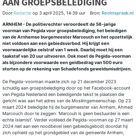
AAN GROEPSBELEDIGING
Door
Redactie
op
3 april 2025, 14:39 uur
Bron:
Rechtspraak.nl
ARNHEM - De politierechter veroordeelt de 56-jarige
voorman van Pegida voor groepsbelediging, het beledigen
van de Arnhemse burgemeester Marcouch en het opzettelijk
niet voldoen aan een gebiedsverbod. Hij krijgt een
voorwaardelijke celstraf van 1 week. Daarbij moet hij een
taakstaf van 20 uur uitvoeren. Ook moet de Pegida-voorman
als bijzondere voorwaarde een geldbedrag van 500 euro
storten op de rekening van Schadefonds geweldsmisdrijven.
De Pegida-voorman maakte zich op 21 december 2023
schuldig aan groepsbelediging door op het Facebook-account
van Pegida Nederland een beledigende tekst te plaatsen die
gericht was aan het adres van de Moslimgemeenschap. Op 23
maart 2024 beledigde hij de burgemeester van Arnhem, Ahmed
Marcouch door te zeggen: 'Marcouh is geen bestuurder is een
echte Islamist'. Verder voldeed de Pegida-voorman op 27 maart
2024 niet aan een noodbevel (een gebiedsgebod) doordat hij
zich ophield op het grondgebied van de gemeente Arnhem,