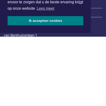
ervoor te zorgen dat u de beste ervaring krijgt
op onze website
Lees meer
|
Nieuws | Sport | Evenementen
Ik accepteer cookies
Hoofdvestiging:
van Benthuizenlaan 1
1701 BZ Heerhugowaard
072 8200 600
redactie@xyto.nl
www.xyto.nl
SOCIAL MEDIA
NIEUWSBRIEF AANMELDEN
Schrijf je in voor onze nieuwsbrief en krijg wekelijks een
samenvatting van alle gebeurtenissen uit jouw regio.