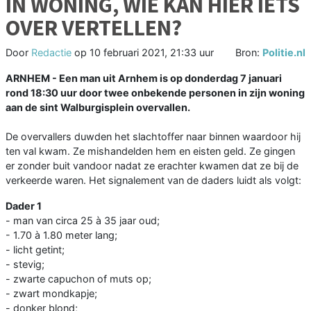
IN WONING, WIE KAN HIER IETS
OVER VERTELLEN?
Door
Redactie
op
10 februari 2021, 21:33 uur
Bron:
Politie.nl
ARNHEM -
Een man uit Arnhem is op donderdag 7 januari
rond 18:30 uur door twee onbekende personen in zijn woning
aan de sint Walburgisplein overvallen.
De overvallers duwden het slachtoffer naar binnen waardoor hij
ten val kwam. Ze mishandelden hem en eisten geld. Ze gingen
er zonder buit vandoor nadat ze erachter kwamen dat ze bij de
verkeerde waren. Het signalement van de daders luidt als volgt:
Dader 1
- man van circa 25 à 35 jaar oud;
- 1.70 à 1.80 meter lang;
- licht getint;
- stevig;
- zwarte capuchon of muts op;
- zwart mondkapje;
- donker blond;