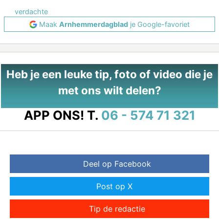
verdachte
Maak
Arnhemmerdagblad
je Google-favoriet
Heb je een leuke tip, foto of video die je
met ons wilt delen?
APP ONS!
T.
06 - 574 71 321
Deel op Facebook
Post op X
Tip de redactie