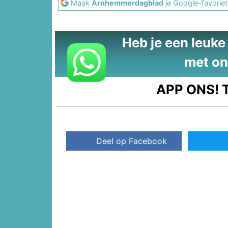
Maak
Arnhemmerdagblad
je Google-favoriet
Heb je een leuke t
met on
APP ONS!
T
Deel op Facebook