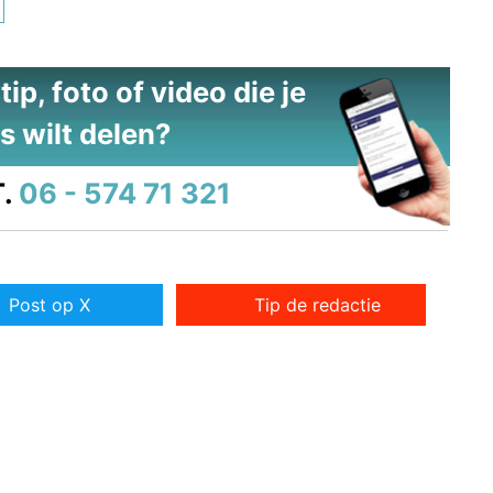
ip, foto of video die je
s wilt delen?
.
06 - 574 71 321
Post op X
Tip de redactie