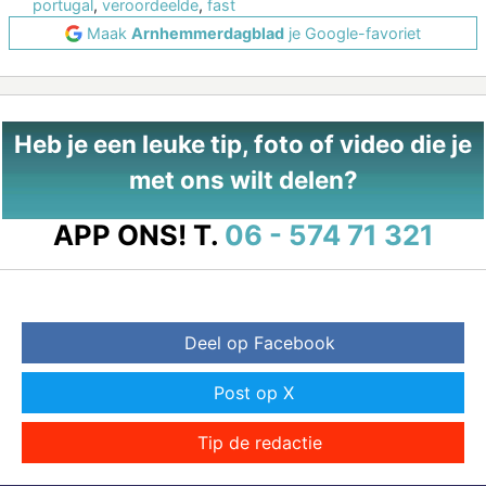
portugal
,
veroordeelde
,
fast
Maak
Arnhemmerdagblad
je Google-favoriet
Heb je een leuke tip, foto of video die je
met ons wilt delen?
APP ONS!
T.
06 - 574 71 321
Deel op Facebook
Post op X
Tip de redactie